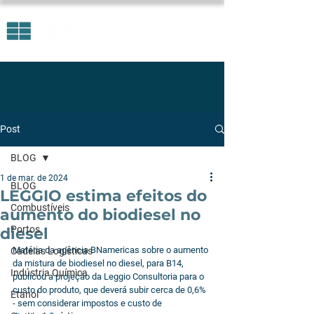
Post
BLOG
1 de mar. de 2024
BLOG
LEGGIO estima efeitos do
Combustíveis
aumento do biodiesel no
Portos
diesel
Matéria da agência BNamericas sobre o aumento 
Cadeias Logísticas
da mistura de biodiesel no diesel, para B14, 
Indústria Química
publicou a projeção da Leggio Consultoria para o 
custo do produto, que deverá subir cerca de 0,6% 
Etanol
- sem considerar impostos e custo de 