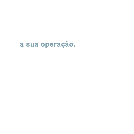
investir em
infraestrutura
Vamos falar sobre
a sua operação.
Preencha o formulário e nossa equipe
entrará em contato para entender como
podemos apoiar a evolução de suas
operações de supply chain.