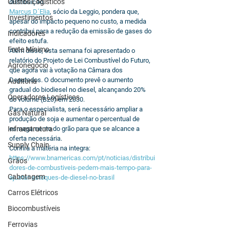
Custos Logísticos
distribuição.
Marcus D´Elia
, sócio da Leggio, pondera que, 
Investimentos
apesar do impacto pequeno no custo, a medida 
contribui para a redução da emissão de gases do 
Indicadores
efeito estufa.
Frete Mínimo
Além disso, esta semana foi apresentado o 
relatório do Projeto de Lei Combustível do Futuro, 
Agronegócio
que agora vai à votação na Câmara dos 
Deputados. O documento prevê o aumento 
Auditoria
gradual do biodiesel no diesel, alcançando 20% 
Operadores Logísticos
do volume (B20) em 2030. 
Para o especialista, será necessário ampliar a 
Gás Natural
produção de soja e aumentar o percentual de 
Infraestrutura
esmagamento do grão para que se alcance a 
oferta necessária.
Supply Chain
Confira a matéria na integra: 
https://www.bnamericas.com/pt/noticias/distribui
Grãos
dores-de-combustiveis-pedem-mais-tempo-para-
Cabotagem
ajustar-estoques-de-diesel-no-brasil
Carros Elétricos
Biocombustíveis
Ferrovias