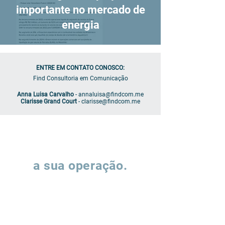
importante no mercado de
energia
ENTRE EM CONTATO CONOSCO:
Find Consultoria em Comunicação
Anna Luisa Carvalho
-
annaluisa@findcom.me
Clarisse Grand Court
-
clarisse@findcom.me
Vamos falar sobre
a sua operação.
Preencha o formulário e nossa equipe
entrará em contato para entender como
podemos apoiar a evolução de suas
operações de supply chain.