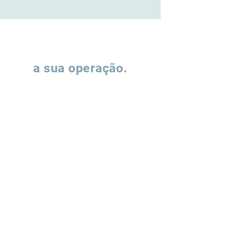
Vamos falar sobre
a sua operação.
Preencha o formulário e nossa equipe
entrará em contato para entender como
podemos apoiar a evolução de suas
operações de supply chain.