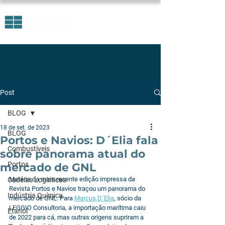
Post
BLOG
18 de set. de 2023
BLOG
Portos e Navios: D´Elia fala
Combustíveis
sobre panorama atual do
Portos
mercado de GNL
Matéria da mais recente edição impressa da 
Cadeias Logísticas
Revista Portos e Navios traçou um panorama do 
Indústria Química
mercado de GNL. Para 
Marcus D´Elia
, sócio da 
LEGGIO Consultoria, a importação marítima caiu 
Etanol
de 2022 para cá, mas outras origens supriram a 