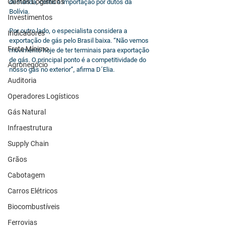
Custos Logísticos
demanda, como a importação por dutos da 
Bolívia. 
Investimentos
Por outro lado, o especialista considera a 
Indicadores
exportação de gás pelo Brasil baixa. “Não vemos 
Frete Mínimo
movimento hoje de ter terminais para exportação 
de gás. O principal ponto é a competitividade do 
Agronegócio
nosso gás no exterior”, afirma D´Elia. 
Auditoria
Operadores Logísticos
Gás Natural
Infraestrutura
Supply Chain
Grãos
Cabotagem
Carros Elétricos
Biocombustíveis
Ferrovias