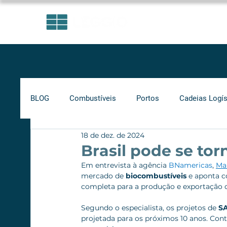
ÁREAS DE ATUAÇÃO
BLOG
Combustíveis
Portos
Cadeias Logís
18 de dez. de 2024
Investimentos
Indicadores
Frete Mínimo
Brasil pode se to
Em entrevista à agência 
BNamericas
, 
Ma
mercado de 
biocombustíveis
 e aponta 
Gás Natural
Infraestrutura
Supply Chain
completa para a produção e exportação 
Segundo o especialista, os projetos de 
S
projetada para os próximos 10 anos. Cont
Ferrovias
Rodovias