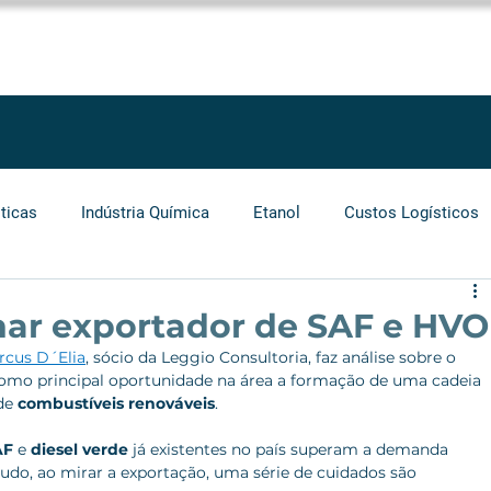
SOLUÇÕES
SERVIÇOS
PROJETOS
BLOG
LEGGIO GROU
ticas
Indústria Química
Etanol
Custos Logísticos
Agronegócio
Auditoria
Operadores Logísticos
rnar exportador de SAF e HVO
rcus D´Elia
, sócio da Leggio Consultoria, faz análise sobre o 
como principal oportunidade na área a formação de uma cadeia 
Grãos
Cabotagem
Carros Elétricos
Biocombust
de 
combustíveis
renováveis
.
AF
 e 
diesel verde
 já existentes no país superam a demanda 
udo, ao mirar a exportação, uma série de cuidados são 