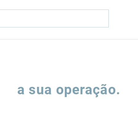
enfield ou
Como a Rumo (RA
wnfield? Os dois
MRS (MRSA3) vê
inhos para investir
equilibrando exp
infraestrutura
alavancagem
Vamos falar sobre
a sua operação.
ha o formulário e nossa equipe entrará em contato para entend
podemos apoiar a evolução de suas operações de supply chain.