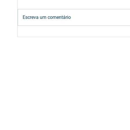
Escreva um comentário
Etanol: oferta brasileira
Gre
deve atender aumento
Bro
da mistura na gasolina
cam
(E32)
em 
Preenc