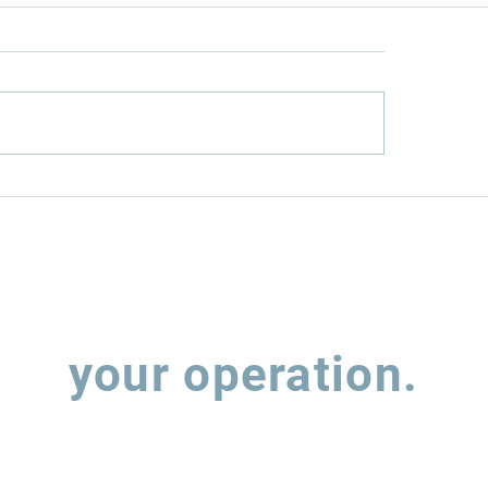
el mais limpo:
TRANSIÇÃO ENE
obras investe R$ 8,3
NO TRANSPORT
na RNEST
RODOVIÁRIOPER
APÓS A COP30
Let's talk about
your operation.
 out the form and our team will contact you to understand how w
support the evolution of your supply chain operations.