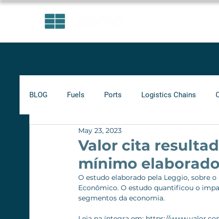
AREAS OF EXPERTISE
BLOG
Fuels
Ports
Logistics Chains
May 23, 2023
Indicators
Minimum Frete
Agribusiness
Valor cita resulta
mínimo elaborado
Biofuels
O estudo elaborado pela Leggio, sobre o P
Econômico. O estudo quantificou o impa
segmentos da economia.
Leia na íntegra em: https://www.valor.co