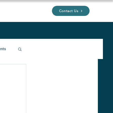
Contact Us
UP
ents
ucture
 