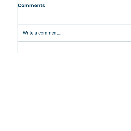
Comments
Write a comment...
Ethanol: Brazilian supply
Dies
expected to meet
Petr
increased gasoline blend
bi 
(E32)
Fill