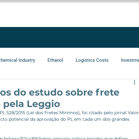
SOLUTIONS
SERVICES
PROJECTS
BLOG
LEGGIO GRO
Chemical Industry
Ethanol
Logistics Costs
Investm
Audit
Logistics Operators
Natural Gas
Infrastr
dos do estudo sobre frete
 pela Leggio
L 528/2015 (Lei dos Fretes Mínimos), foi citado pelo jornal Valor
cto potencial da aprovação do PL em cada um dos grandes 
m.br/agro/5244815/setor-agricola-critica-projeto-que-define-