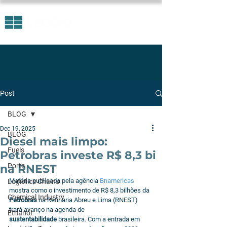
Post
BLOG
Dec 19, 2025
BLOG
Diesel mais limpo:
Fuels
Petrobras investe R$ 8,3 bi
Ports
na RNEST
Matéria publicada pela agência 
Bnamericas 
Logistics Chains
mostra como o investimento de R$ 8,3 bilhões da 
Chemical Industry
Petrobras
 na Refinaria Abreu e Lima (RNEST) 
trará avanço na agenda de 
Ethanol
sustentabilidade
 brasileira. Com a entrada em 