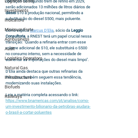
Logistics Costs
operação do segundo trem de refino em 2029, 
serão adicionados 13 milhões de litros diários de 
Investments
diesel 
S10 à produção nacional, permitindo a 
substituição do diesel S500, mais poluente.
Indicators
Minimum Frete
Como explica 
Marcus D'Elia
, sócio da 
Leggio 
Consultoria
, a RNEST terá um papel crucial nessa 
Agribusiness
transição: "Quando a refinaria entrar com esse 
volume adicional de S10, ele substituirá o S500 
Audit
no consumo interno, sem a necessidade de 
Logistics Operators
aumentar as importações do diesel mais limpo".
Natural Gas
D'Elia ainda destaca que outras refinarias da 
Infrastructure
Petrobras também seguem essa tendência, 
modernizando suas instalações.
Biofuels
Leia a matéria completa acessando o link: 
Railways
https://www.bnamericas.com/pt/analise/como-
um-investimento-bilionario-da-petrobras-ajudara-
o-brasil-a-cortar-poluentes