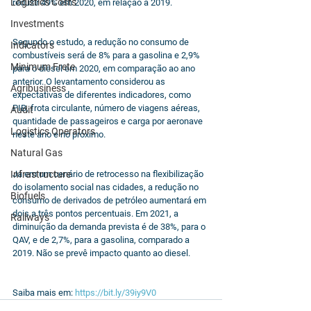
Logistics Costs
reduzir 49% em 2020, em relação a 2019. 
Investments
Segundo o estudo, a redução no consumo de 
Indicators
combustíveis será de 8% para a gasolina e 2,9% 
Minimum Frete
para o diesel em 2020, em comparação ao ano 
anterior. O levantamento considerou as 
Agribusiness
expectativas de diferentes indicadores, como 
PIB, frota circulante, número de viagens aéreas, 
Audit
quantidade de passageiros e carga por aeronave 
Logistics Operators
neste ano e no próximo.
Natural Gas
Infrastructure
Já em um cenário de retrocesso na flexibilização 
do isolamento social nas cidades, a redução no 
Biofuels
consumo de derivados de petróleo aumentará em 
dois a três pontos percentuais. Em 2021, a 
Railways
diminuição da demanda prevista é de 38%, para o 
QAV, e de 2,7%, para a gasolina, comparado a 
2019. Não se prevê impacto quanto ao diesel. 
Saiba mais em: 
https://bit.ly/39iy9V0