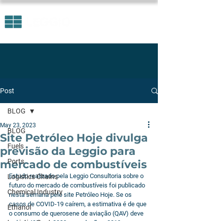
Post
BLOG
May 23, 2023
BLOG
Site Petróleo Hoje divulga
Fuels
previsão da Leggio para
Ports
mercado de combustíveis
Estudo realizado pela Leggio Consultoria sobre o 
Logistics Chains
futuro do mercado de combustíveis foi publicado 
Chemical Industry
nesta semana pelo site Petróleo Hoje. Se os 
casos de COVID-19 caírem, a estimativa é de que 
Ethanol
o consumo de querosene de aviação (QAV) deve 