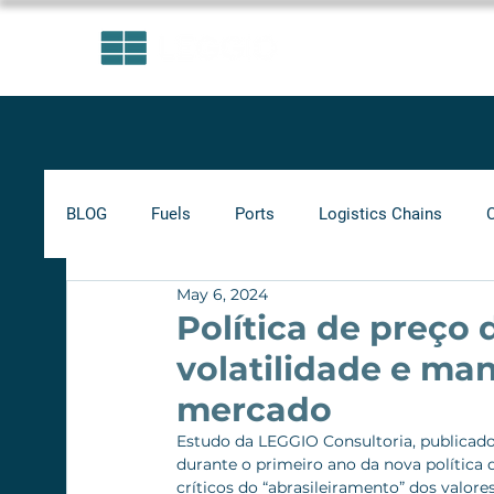
AREAS OF EXPERTISE
BLOG
Fuels
Ports
Logistics Chains
May 6, 2024
Indicators
Minimum Frete
Agribusiness
Política de preço 
volatilidade e ma
Biofuels
mercado
Estudo da LEGGIO Consultoria, publicado
durante o primeiro ano da nova política
críticos do “abrasileiramento” dos valor