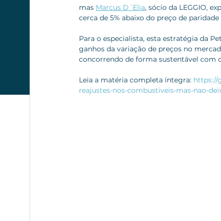
mas 
Marcus D´Elia
, sócio da LEGGIO, ex
cerca de 5% abaixo do preço de paridad
Para o especialista, esta estratégia da P
ganhos da variação de preços no mercado 
concorrendo de forma sustentável com 
Leia a matéria completa íntegra: 
https:/
reajustes-nos-combustiveis-mas-nao-deix