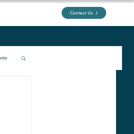
Contact Us
UP
ents
ucture