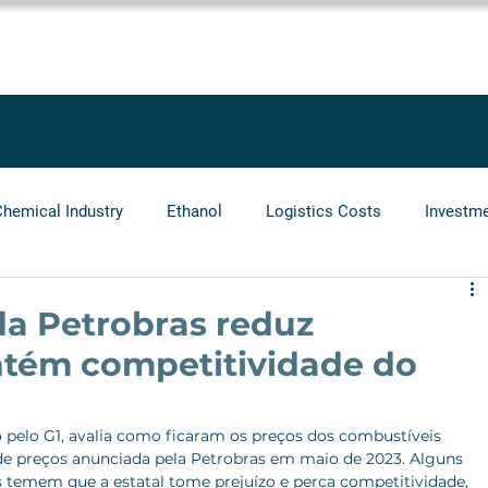
SOLUTIONS
SERVICES
PROJECTS
BLOG
LEGGIO GRO
Chemical Industry
Ethanol
Logistics Costs
Investm
Audit
Logistics Operators
Natural Gas
Infrastr
da Petrobras reduz
ntém competitividade do
 pelo G1, avalia como ficaram os preços dos combustíveis 
 de preços anunciada pela Petrobras em maio de 2023. Alguns 
es temem que a estatal tome prejuízo e perca competitividade, 