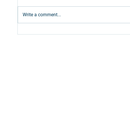
Write a comment...
Ethanol: Brazilian supply
Dies
expected to meet
Petr
increased gasoline blend
bi 
(E32)
Fill