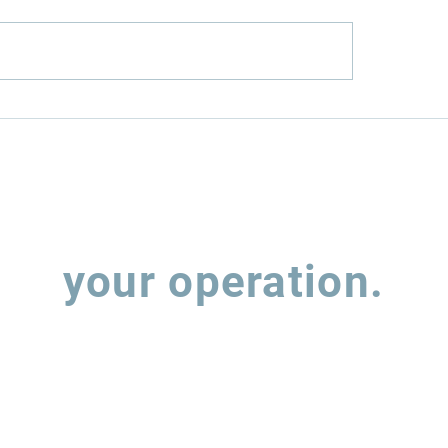
el mais limpo:
TRANSIÇÃO ENE
obras investe R$ 8,3
NO TRANSPORT
na RNEST
RODOVIÁRIOPER
APÓS A COP30
Let's talk about
your operation.
 out the form and our team will contact you to understand how w
support the evolution of your supply chain operations.