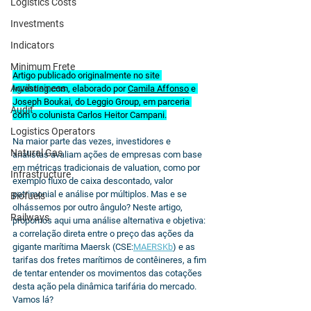
Logistics Costs
Investments
Indicators
Minimum Frete
Artigo publicado originalmente no site 
Agribusiness
Investing.com
, elaborado por 
Camila Affonso
 e 
Joseph Boukai, do Leggio Group, em parceria 
Audit
com o colunista Carlos Heitor Campani.
Logistics Operators
Na maior parte das vezes, investidores e 
Natural Gas
analistas avaliam ações de empresas com base 
em métricas tradicionais de valuation, como por 
Infrastructure
exemplo fluxo de caixa descontado, valor 
patrimonial e análise por múltiplos. Mas e se 
Biofuels
olhássemos por outro ângulo? Neste artigo, 
Railways
propomos aqui uma análise alternativa e objetiva: 
a correlação direta entre o preço das ações da 
gigante marítima Maersk (CSE:
MAERSKb
) e as 
tarifas dos fretes marítimos de contêineres, a fim 
de tentar entender os movimentos das cotações 
desta ação pela dinâmica tarifária do mercado. 
Vamos lá?