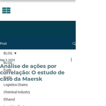
Post
BLOG
Sep 3, 2025
BLOG
Análise de ações por
Fuels
correlação: O estudo de
Ports
caso da Maersk
Logistics Chains
Chemical Industry
Ethanol