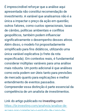
É imprescindível reforçar que a análise aqui 
apresentada não constitui recomendação de 
investimento. A variável que analisamos não é a 
única a impactar o preço da ação em questão; 
outros fatores, como custos operacionais, taxas 
de câmbio, políticas ambientais e conflitos 
geopolíticos, também podem influenciar 
significativamente o desempenho desses ativos. 
Além disso, o modelo foi propositadamente 
simplificado para fins didáticos, utilizando uma 
única variável explicativa (o frete da rota 
especificada). Em contextos reais, é fundamental 
considerar múltiplas variáveis para uma análise 
mais robusta. Um ponto adicional é que análises 
como esta podem ser úteis tanto para previsões 
de mercado quanto para explicações e melhor 
entendimento de eventos passados. 
Compreender essa distinção é parte essencial da 
competência de um analista de investimentos.
Link do artigo publicado no 
Investing.com
:
https://br.investing.com/analysis/analise-de-
acoes-por-correlacao-o-estudo-de-caso-da-