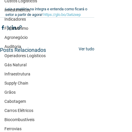
Custos Logísticos
Leia a matéria na íntegra e entenda como ficará o 
Investimentos
setor a partir de agora! 
https://glo.bo/3a6zxep
Indicadores
Frete Mínimo
Agronegócio
Auditoria
Ver tudo
Posts Relacionados
Operadores Logísticos
Gás Natural
Infraestrutura
Supply Chain
Grãos
Cabotagem
Carros Elétricos
Biocombustíveis
Ferrovias