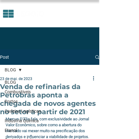
Post
BLOG
23 de mai. de 2023
BLOG
Venda de refinarias da
Combustíveis
Petrobras aponta a
Portos
chegada de novos agentes
no setor a partir de 2021
Cadeias Logísticas
Marcus D’Elia fala, com exclusividade ao Jornal 
Indústria Química
Valor Econômico, sobre como a abertura do 
Etanol
mercado vai mexer muito na precificação dos 
derivados e influenciar a viabilidade de projetos.