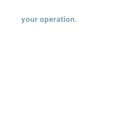
Let's talk about
your operation.
Fill out the form and our team will contact
you to understand how we can support the
evolution of your supply chain operations.