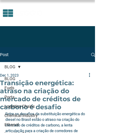
Post
BLOG
Dec 1, 2023
BLOG
Transição energética:
Fuels
atraso na criação do
Ports
mercado de créditos de
carbono é desafio
Logistics Chains
Entre os desafios da substituição energética do 
Chemical Industry
diesel no Brasil estão o atraso na criação do 
Ethanol
mercado de créditos de carbono, a lenta 
articulação para a criação de corredores de 