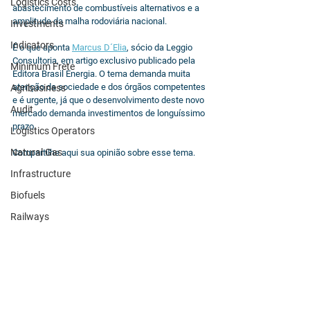
Logistics Costs
abastecimento de combustíveis alternativos e a 
amplitude da malha rodoviária nacional.
Investments
Indicators
É o que aponta 
Marcus D´Elia
, sócio da Leggio 
Consultoria, em artigo exclusivo publicado pela 
Minimum Frete
Editora Brasil Energia. O tema demanda muita 
atenção da sociedade e dos órgãos competentes 
Agribusiness
e é urgente, já que o desenvolvimento deste novo 
Audit
mercado demanda investimentos de longuíssimo 
prazo.
Logistics Operators
Natural Gas
Compartilhe aqui sua opinião sobre esse tema.
Infrastructure
Biofuels
Railways