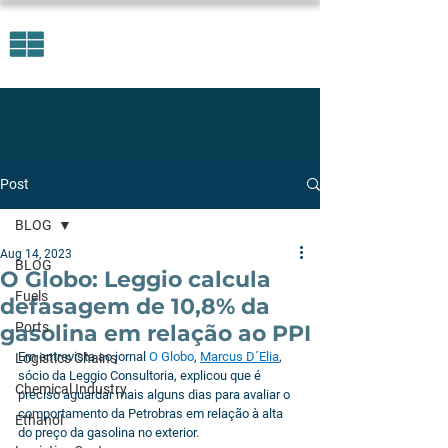
Post
BLOG
Aug 14, 2023
BLOG
O Globo: Leggio calcula
Fuels
defasagem de 10,8% da
Ports
gasolina em relação ao PPI
Em entrevista ao jornal 
O Globo
, 
Marcus D´Elia
, 
Logistics Chains
sócio da Leggio Consultoria, explicou que é 
Chemical Industry
preciso aguardar mais alguns dias para avaliar o 
comportamento da Petrobras em relação à alta 
Ethanol
do preço da gasolina no exterior.