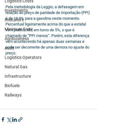
Logistics Costs
Pela metodologia da Leggio, a defasagem em 
Investments
relação ao preço de paridade de importação (PPI) 
é de 10,8% para a gasolina neste momento. 
Indicators
Percentual ligeiramente acima do que a estatal 
Minimum Frete
vem praticando, em torno de 5%, o que é 
chamado de “PPI menos”. Porém, esta diferença 
Agribusiness
vem acontecendo há apenas duas semanas e 
pode ser decorrente de uma demora no ajuste do 
Audit
preço.
Logistics Operators
Natural Gas
Infrastructure
Biofuels
Railways