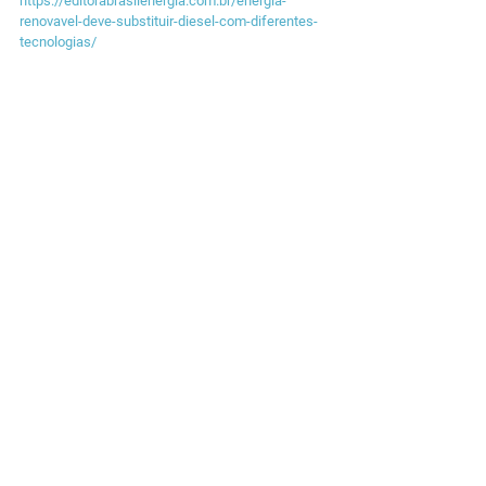
https://editorabrasilenergia.com.br/energia-
renovavel-deve-substituir-diesel-com-diferentes-
tecnologias/