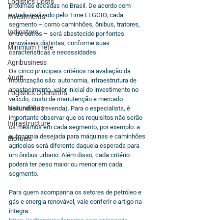
Logistics Costs
próximas décadas no Brasil. De acordo com 
estudo realizado pelo Time LEGGIO, cada 
Investments
segmento – como caminhões, ônibus, tratores, 
Indicators
entre outros – será abastecido por fontes 
renováveis distintas, conforme suas 
Minimum Frete
características e necessidades.
Agribusiness
Os cinco principais critérios na avaliação da 
Audit
motorização são: autonomia, infraestrutura de 
abastecimento, valor inicial do investimento no 
Logistics Operators
veículo, custo de manutenção e mercado 
Natural Gas
secundário (revenda). Para o especialista, é 
importante observar que os requisitos não serão 
Infrastructure
os mesmos em cada segmento, por exemplo: a 
autonomia desejada para máquinas e caminhões 
Biofuels
agrícolas será diferente daquela esperada para 
um ônibus urbano. Além disso, cada critério 
poderá ter peso maior ou menor em cada 
segmento.
Para quem acompanha os setores de petróleo e 
gás e energia renovável, vale conferir o artigo na 
íntegra: 