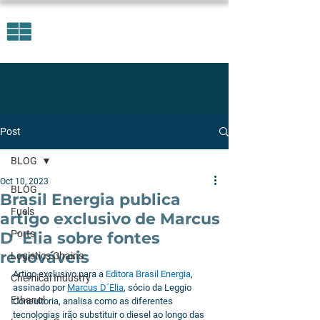
Post
BLOG
Oct 10, 2023
BLOG
Brasil Energia publica
Fuels
artigo exclusivo de Marcus
Ports
D´Elia sobre fontes
renováveis
Logistics Chains
Artigo exclusivo para a 
Editora Brasil Energia
, 
Chemical Industry
assinado por 
Marcus D´Elia
, sócio da Leggio 
Ethanol
Consultoria, analisa como as diferentes 
tecnologias irão substituir o diesel ao longo das 