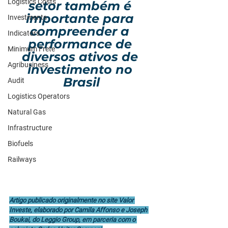
Logistics Costs
setor também é 
importante para 
Investments
compreender a 
Indicators
performance de 
Minimum Frete
diversos ativos de 
Agribusiness
investimento no 
Brasil
Audit
Logistics Operators
Natural Gas
Infrastructure
Biofuels
Railways
Artigo publicado originalmente no site Valor 
Investe, elaborado por Camila Affonso e Joseph 
Boukai, do Leggio Group, em parceria com o 