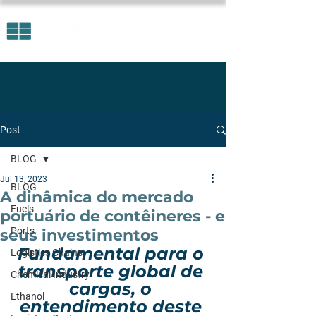
Post
BLOG
Jul 13, 2023
BLOG
A dinâmica do mercado
Fuels
portuário de contêineres - e
Ports
seus investimentos
Fundamental para o 
Logistics Chains
transporte global de 
Chemical Industry
cargas, o 
Ethanol
entendimento deste 