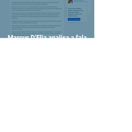
Marcus D’Elia analisa a fala
do novo ministro de Minas e
Energia sobre a privatização
da Petrobras