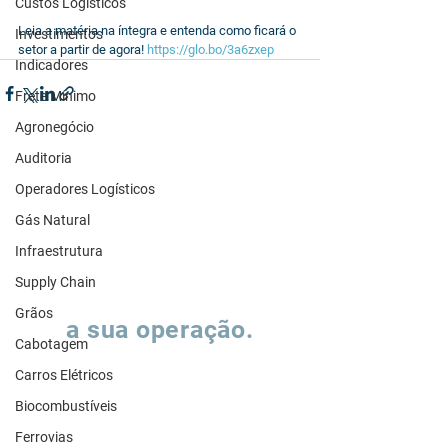
Custos Logísticos
Leia a matéria na íntegra e entenda como ficará o 
Investimentos
setor a partir de agora! 
https://glo.bo/3a6zxep
Indicadores
Frete Mínimo
Agronegócio
Auditoria
Operadores Logísticos
Gás Natural
Infraestrutura
Supply Chain
Vamos falar sobre
Grãos
a sua operação.
Cabotagem
Carros Elétricos
Preencha o formulário e nossa equipe
entrará em contato para entender como
Biocombustíveis
podemos apoiar a evolução de suas
operações de supply chain.
Ferrovias