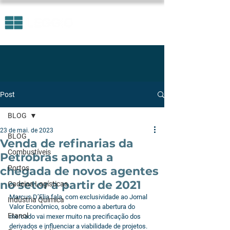
Post
BLOG
23 de mai. de 2023
BLOG
Venda de refinarias da
Combustíveis
Petrobras aponta a
Portos
chegada de novos agentes
no setor a partir de 2021
Cadeias Logísticas
Marcus D’Elia fala, com exclusividade ao Jornal 
Indústria Química
Valor Econômico, sobre como a abertura do 
Etanol
mercado vai mexer muito na precificação dos 
derivados e influenciar a viabilidade de projetos.