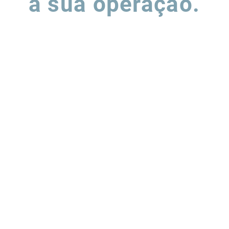
a sua operação.
ha o formulário e nossa equipe entrará em contato para entend
podemos apoiar a evolução de suas operações de supply chain.