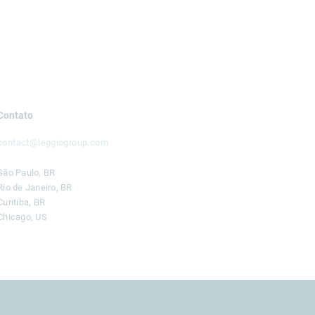
Contato
contact@leggiogroup.com
São Paulo, BR
Rio de Janeiro, BR
Curitiba, BR
Chicago, US