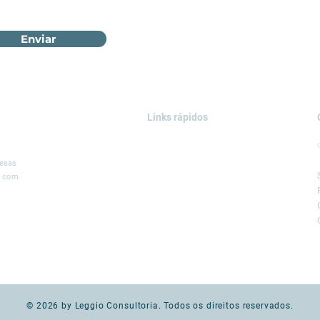
Enviar
Links rápidos
ÁREAS DE ATUAÇÃO
SOLUÇÕES
resas
, com
SERVIÇOS
PROJETOS
BLOG
LEGGIO GROUP
© 2026 by Leggio Consultoria. Todos os direitos reservados.