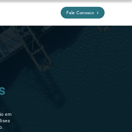
Fale Conosco
P
s
ção em
lises
o.