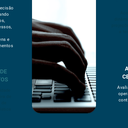
MAR
decisão
Aco
sando
dinâm
os,
projeçõ
essos,
e te
ens e
mentos
A
 DE
C
TOS
Avali
lidade
oper
ira de
cont
s de
ística