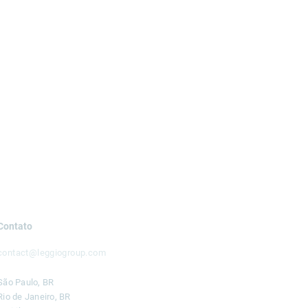
Contato
contact@leggiogroup.com
São Paulo, BR
Rio de Janeiro, BR