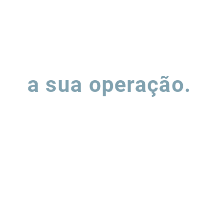
Vamos falar sobre
a sua operação.
ha o formulário e nossa equipe entrará em contato para entend
podemos apoiar a evolução de suas operações de supply chain.