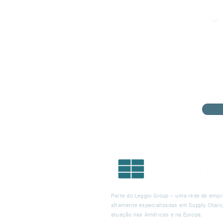
Parte do Leggio Group – uma rede de emp
altamente especializadas em Supply Chain
atuação nas Américas e na Europa.