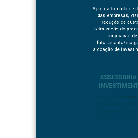
Apoio à tomada de 
das empresas, vi
redução de cust
otimização de proc
ampliação de
faturamento/marg
alocação de investi
ASSESSORIA
INVESTIMEN
Avaliação de viabi
econômico-finance
projetos e ativo
infraestrutura e log