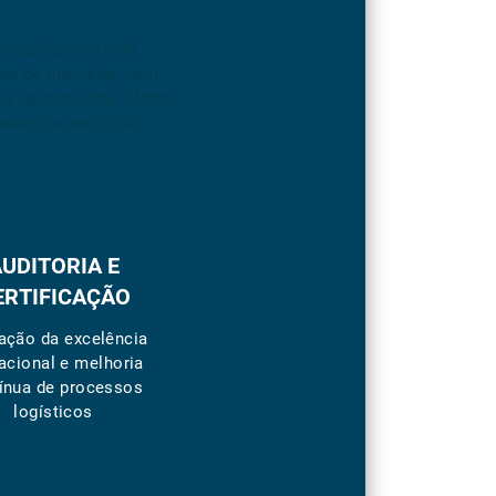
KET ANALYTICS
mpanhamento da
ica de mercado, com
es de demanda, oferta
ndências setoriais
UDITORIA E
ERTIFICAÇÃO
ação da excelência
acional e melhoria
ínua de processos
logísticos