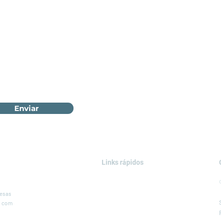
Enviar
Links rápidos
ÁREAS DE ATUAÇÃO
SOLUÇÕES
resas
, com
SERVIÇOS
PROJETOS