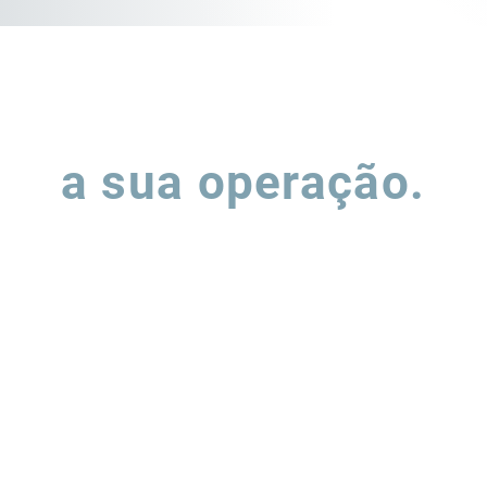
Vamos falar sobre
a sua operação.
ha o formulário e nossa equipe entrará em contato para entend
podemos apoiar a evolução de suas operações de supply chain.