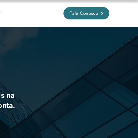
Fale Conosco
P
as na
onta.