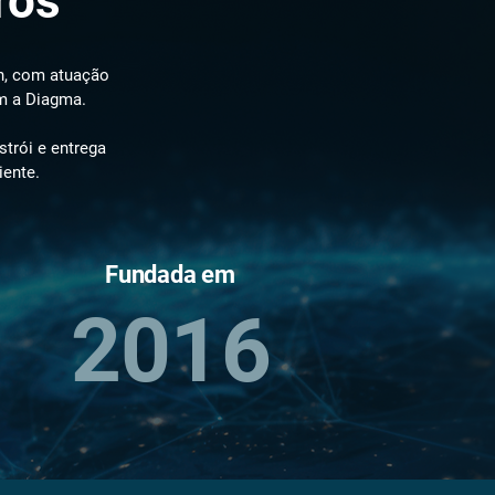
ros
n, com atuação
m a Diagma.
trói e entrega
iente.
Fundada em
2016