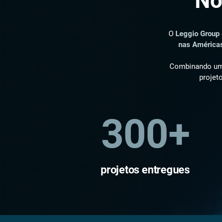
No
O
Leggio Group
nas América
Combinando uma 
projet
300+
projetos entregues