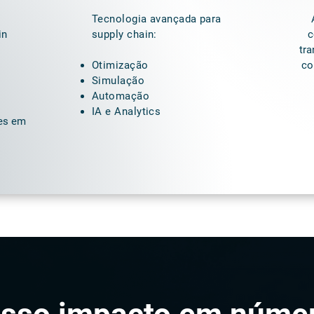
Tecnologia avançada para
in
supply chain:
c
tr
Otimização
co
Simulação
Automação
IA e Analytics
es em