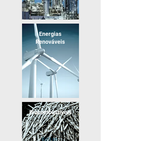
Energias
Renováveis
Biocombustíveis
Button