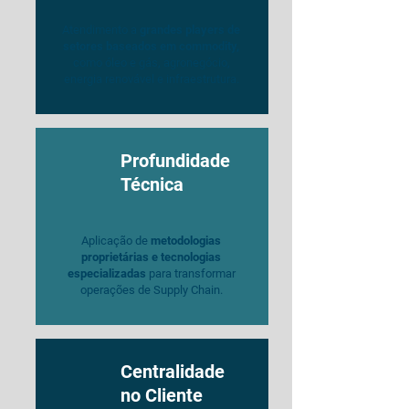
Atendimento a
grandes players de
setores baseados em commodity,
como óleo e gás, agronegócio,
energia renovável e infraestrutura.
Profundidade
Técnica
Aplicação de
metodologias
proprietárias e tecnologias
especializadas
para transformar
operações de Supply Chain.
Centralidade
no Cliente