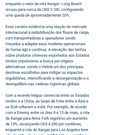
enquanto o valor da rota Xangai–Long Beach 
recuou para cerca de US$ 3.100, configurando 
uma queda de aproximadamente 20%.
Esse cenário evidencia uma reação do mercado 
internacional à redistribuição dos fluxos de carga, 
com transportadoras e operadores sendo 
forçados a adaptar seus modelos operacionais 
de forma ágil e contínua. A elevação das tarifas 
sobre produtos chineses exportados aos Estados 
Unidos impulsionou a busca por origens 
alternativas, sendo o Vietnã um dos principais 
destinos escolhidos para mitigar os impactos 
regulatórios, intensificando a desorganização e o 
desequilíbrio nas cadeias logísticas globais.
Com a recente trégua comercial entre os Estados 
Unidos e a China, as taxas de frete entre a Ásia e 
os EUA voltaram a subir. Por exemplo, de acordo 
com a Drewry, entre os dias 8 e 15 de maio, a rota 
de Xangai para Nova York registrou um aumento 
de 19%, alcançando US$ 4.350 por contêiner, 
enquanto a rota de Xangai para Los Angeles teve 