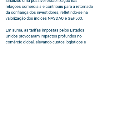
sinalizou uma possível estabilização nas 
relações comerciais e contribuiu para a retomada 
da confiança dos investidores, refletindo-se na 
valorização dos índices NASDAQ e S&P500.
Em suma, as tarifas impostas pelos Estados 
Unidos provocaram impactos profundos no 
comércio global, elevando custos logísticos e 
reduzindo volumes comerciais entre as duas 
maiores economias mundiais. Essas medidas 
alteraram as cadeias de suprimento e geraram 
incertezas que exigem adaptação estratégica de 
empresas e governos. O acordo de redução e 
trégua de 90 dias entre EUA e China é um passo 
inicial para reduzir tensões, mas o futuro do 
comércio internacional ainda apresenta desafios 
significativos, cujo desenrolar merece atenção 
contínua nos próximos meses.
Fiquem atentos e se conectem comigo nas redes 
sociais (@carlosheitorcampani) para 
acompanhar todo o meu trabalho. Ah, tenho 
também um canal no Youtube que vem 
crescendo recentemente: você pode querer 