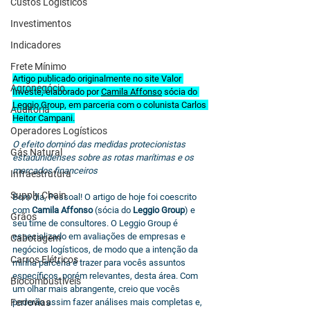
Custos Logísticos
Investimentos
Indicadores
Frete Mínimo
Artigo publicado originalmente no site Valor 
Agronegócio
Investe, elaborado por 
Camila Affonso
 sócia do 
Leggio Group, em parceria com o colunista Carlos 
Auditoria
Heitor Campani.
Operadores Logísticos
O efeito dominó das medidas protecionistas 
Gás Natural
estadunidenses sobre as rotas marítimas e os 
mercados financeiros
Infraestrutura
Supply Chain
Bom dia, Pessoal! O artigo de hoje foi coescrito 
com 
Camila Affonso
 (sócia do 
Leggio Group
) e 
Grãos
seu time de consultores. O Leggio Group é 
especializado em avaliações de empresas e 
Cabotagem
negócios logísticos, de modo que a intenção da 
Carros Elétricos
minha parceria é trazer para vocês assuntos 
específicos, porém relevantes, desta área. Com 
Biocombustíveis
um olhar mais abrangente, creio que vocês 
Ferrovias
poderão assim fazer análises mais completas e, 