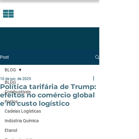
Post
BLOG
10 de jun. de 2025
BLOG
Política tarifária de Trump:
Combustíveis
efeitos no comércio global
Portos
e no custo logístico
Cadeias Logísticas
Indústria Química
Etanol