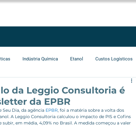
SOLUÇÕES
SERVIÇOS
PROJETOS
BLOG
LEGGIO GROU
ticas
Indústria Química
Etanol
Custos Logísticos
Agronegócio
Auditoria
Operadores Logísticos
lo da Leggio Consultoria é
letter da EPBR
Grãos
Cabotagem
Carros Elétricos
Biocombust
Seu Dia, da agência 
EPBR
, foi a matéria sobre a volta dos 
anol. A Leggio Consultoria calculou o impacto de PIS e Cofins 
e subir, em média, 4,09% no Brasil. A medida começou a valer 