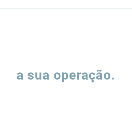
Vamos falar sobre
a sua operação.
ha o formulário e nossa equipe entrará em contato para entend
podemos apoiar a evolução de suas operações de supply chain.