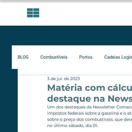
ÁREAS DE ATUAÇÃO
BLOG
Combustíveis
Portos
Cadeias Logís
3 de jul. de 2023
Investimentos
Indicadores
Frete Mínimo
Matéria com cálcu
destaque na News
Gás Natural
Infraestrutura
Supply Chain
Um dos destaques da Newsletter Comece 
impostos federais sobre a gasolina e o et
sobre o preço dos combustíveis, que dev
no último sábado, dia 01.
Ferrovias
Rodovias