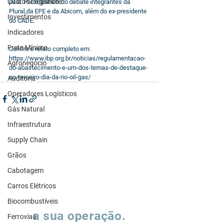
Custos Logísticos
país. Participaram do debate integrantes da 
Plural,da EPE e da Abicom, além do ex-presidente 
Investimentos
do CADE.
Indicadores
Frete Mínimo
Confira o relato completo em: 
https://www.ibp.org.br/noticias/regulamentacao-
Agronegócio
do-abastecimento-e-um-dos-temas-de-destaque-
no-terceiro-dia-da-rio-oil-gas/
Auditoria
Operadores Logísticos
Gás Natural
Infraestrutura
Supply Chain
Grãos
Cabotagem
Carros Elétricos
Vamos falar sobre
Biocombustíveis
a sua operação.
Ferrovias