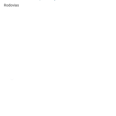
Rodovias
Preencha o formulário e nossa equipe
entrará em contato para entender como
podemos apoiar a evolução de suas
operações de supply chain.