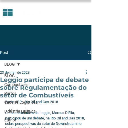
Post
BLOG
23 de mai. de 2023
BLOG
Leggio participa de debate
Combustíveis
sobre Regulamentação do
Portos
setor de Combustíveis
Fonte: IBP - Rio Oil and Gas 2018
Cadeias Logísticas
Indústria Química
O sócio executivo da Leggio, Marcus D'Elia, 
participou de um debate, na Rio Oil and Gas 2018, 
Etanol
sobre perspectivas do setor de Downstream no 