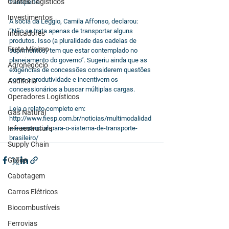
Custos Logísticos
transporte.
Investimentos
A sócia da Leggio, Camila Affonso, declarou: 
“Não se trata apenas de transportar alguns 
Indicadores
produtos. Isso (a pluralidade das cadeias de 
Frete Mínimo
suprimentos) tem que estar contemplado no 
planejamento do governo”. Sugeriu ainda que as 
Agronegócio
exigências de concessões considerem questões 
como a produtividade e incentivem os 
Auditoria
concessionários a buscar múltiplas cargas. 
Operadores Logísticos
Leia o relato completo em: 
Gás Natural
http://www.fiesp.com.br/noticias/multimodalidad
Infraestrutura
e-e-essencial-para-o-sistema-de-transporte-
brasileiro/
Supply Chain
Grãos
Cabotagem
Carros Elétricos
Biocombustíveis
Ferrovias