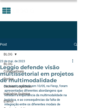
Post
BLOG
23 de mai. de 2023
BLOG
Leggio defende visão
Combustíveis
multissetorial em projetos
Portos
de multimodalidade
No evento realizado em 10/05, na Fiesp, foram 
Cadeias Logísticas
apresentadas diferentes abordangens que 
Indústria Química
retratam a importância da multimodalidade na 
logística, e as consequências da falta de 
Etanol
integração entre os diferentes modais de 