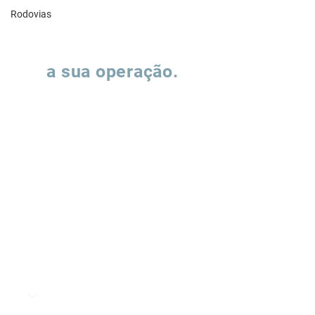
Rodovias
Vamos falar sobre
a sua operação.
Preencha o formulário e nossa equipe
entrará em contato para entender como
podemos apoiar a evolução de suas
operações de supply chain.