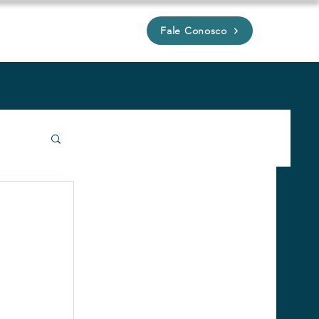
Fale Conosco
P
íveis