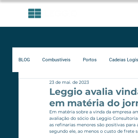
ÁREAS DE ATUAÇÃO
BLOG
Combustíveis
Portos
Cadeias Logís
23 de mai. de 2023
Investimentos
Indicadores
Frete Mínimo
Leggio avalia vin
em matéria do jor
Gás Natural
Infraestrutura
Supply Chain
Em matéria sobre a vinda da empresa amer
avaliação do sócio da Leggio Consultori
as refinarias menores são positivas para
segundo ele, ao menos o custo de frete s
Ferrovias
Rodovias