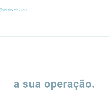
//glo.bo/3fckkcO
Vamos falar sobre
a sua operação.
ha o formulário e nossa equipe entrará em contato para entend
podemos apoiar a evolução de suas operações de supply chain.