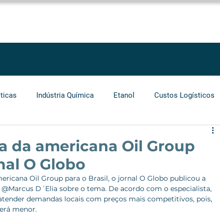
SOLUÇÕES
SERVIÇOS
PROJETOS
BLOG
LEGGIO GROU
ticas
Indústria Química
Etanol
Custos Logísticos
Agronegócio
Auditoria
Operadores Logísticos
da da americana Oil Group
nal O Globo
Grãos
Cabotagem
Carros Elétricos
Biocombust
icana Oil Group para o Brasil, o jornal O Globo publicou a 
a @Marcus D´Elia sobre o tema. De acordo com o especialista, 
 atender demandas locais com preços mais competitivos, pois, 
erá menor. 