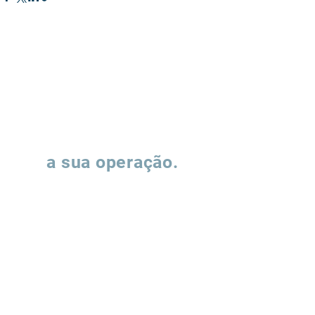
Vamos falar sobre
a sua operação.
Preencha o formulário e nossa equipe
entrará em contato para entender como
podemos apoiar a evolução de suas
operações de supply chain.