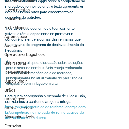
Custos Logísticos
base no estudo da Leggio sobre a competição no 
mercado de refino nacional, o texto apresenta em 
Investimentos
detalhes novas rotas para escoamento de 
derivados de petróleo. 
Indicadores
Frete Mínimo
Três delas são econômica e tecnicamente 
viáveis e têm a capacidade de promover a 
Agronegócio
concorrência entre algumas das refinarias que 
fazem parte do programa de desinvestimento da 
Auditoria
Petrobras. 
Operadores Logísticos
É fundamental que a discussão sobre soluções 
Gás Natural
para o setor de combustíveis esteja embasada 
Infraestrutura
em conhecimento técnico e de mercado, 
principalmente no atual cenário do país: ano de 
Supply Chain
eleições e com inflação em alta. 
Grãos
Para quem acompanha o mercado de Óleo & Gás, 
Cabotagem
convidamos a conferir o artigo na íntegra
https://cenariospetroleo.editorabrasilenergia.com.
Carros Elétricos
br/competicao-no-mercado-de-refino-atraves-de-
Biocombustíveis
investimentos-em-dutos/
Ferrovias