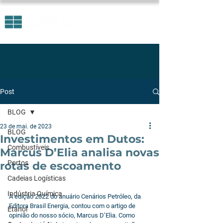
Post
BLOG
23 de mai. de 2023
BLOG
Investimentos em Dutos:
Combustíveis
Marcus D’Elia analisa novas
Portos
rotas de escoamento
Cadeias Logísticas
Indústria Química
A edição 2022 do anuário Cenários Petróleo, da 
Editora Brasil Energia, contou com o artigo de 
Etanol
opinião do nosso sócio, Marcus D’Elia. Como 