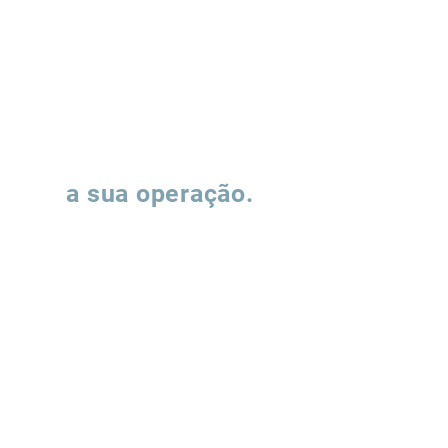
Vamos falar sobre
a sua operação.
Preencha o formulário e nossa equipe
entrará em contato para entender como
podemos apoiar a evolução de suas
operações de supply chain.