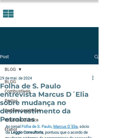
Post
BLOG
29 de mai. de 2024
BLOG
Folha de S. Paulo
Combustíveis
entrevista Marcus D´Elia
Portos
sobre mudança no
desinvestimento da
Cadeias Logísticas
Petrobras
Indústria Química
Ao jornal 
Folha de S. Paulo
, 
Marcus D´Elia
, sócio 
Etanol
da 
Leggio Consultoria
, pontuou que o acordo de 