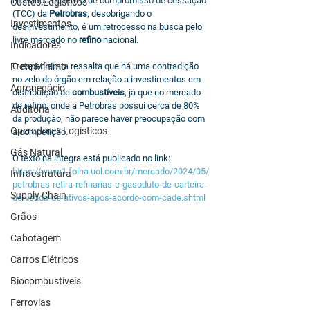
mudança no termo de compromisso de cessação 
Custos Logísticos
(TCC) da 
Petrobras
, desobrigando o 
Investimentos
desinvestimento, é um retrocesso na busca pelo 
livre mercado no 
refino
 nacional.
Indicadores
Frete Mínimo
O especialista ressalta que há uma contradição 
no zelo do órgão em relação a investimentos em 
Agronegócio
distribuição de 
combustíveis
, já que no mercado 
de refino, onde a Petrobras possui cerca de 80% 
Auditoria
da produção, não parece haver preocupação com 
Operadores Logísticos
a competição.
Gás Natural
O texto na íntegra está publicado no link: 
https://www1.folha.uol.com.br/mercado/2024/05/
Infraestrutura
petrobras-retira-refinarias-e-gasoduto-de-carteira-
Supply Chain
de-venda-de-ativos-apos-acordo-com-cade.shtml
Grãos
Cabotagem
Carros Elétricos
Biocombustíveis
Ferrovias