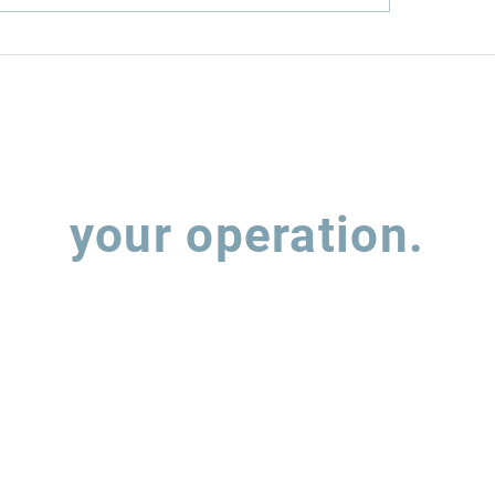
nfield or
How Rumo (RAIL
wnfield? The Two
MRS (MRSA3) hav
s to Infrastructure
balancing expan
estment
leverage
Let's talk about
your operation.
 out the form and our team will contact you to understand how w
support the evolution of your supply chain operations.