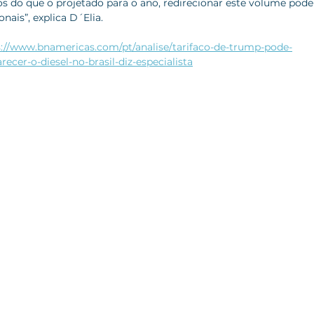
 do que o projetado para o ano, redirecionar este volume pode
nais”, explica D´Elia.
s://www.bnamericas.com/pt/analise/tarifaco-de-trump-pode-
ecer-o-diesel-no-brasil-diz-especialista