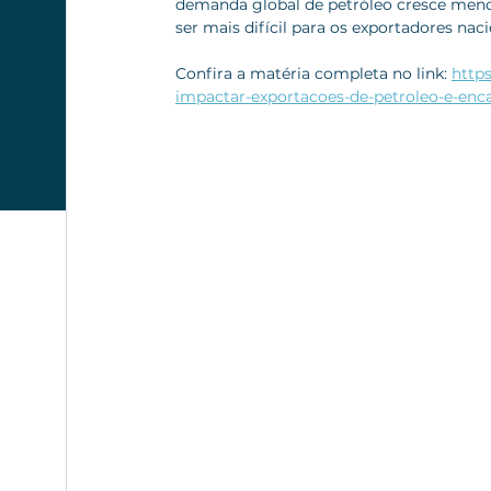
demanda global de petróleo cresce menos
ser mais difícil para os exportadores nacio
Confira a matéria completa no link: 
http
impactar-exportacoes-de-petroleo-e-encar