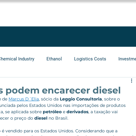
SOLUTIONS
SERVICES
PROJECTS
BLOG
LEGGIO GRO
Chemical Industry
Ethanol
Logistics Costs
Investm
Audit
Logistics Operators
Natural Gas
Infrastr
s podem encarecer diesel
e de 
Marcus D´Elia
, sócio da 
Leggio Consultoria
, sobre o 
unciada pelos Estados Unidos nas importações de produtos 
ta, se aplicada sobre 
petróleo
 e 
derivados
, a taxação vai 
recer o preço do 
diesel
 no Brasil.
o é vendido para os Estados Unidos. Considerando que a 