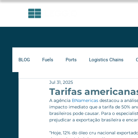
AREAS OF EXPERTISE
BLOG
Fuels
Ports
Logistics Chains
Jul 31, 2025
Indicators
Minimum Frete
Agribusiness
Tarifas americana
A agência 
BNamericas
 destacou a anális
impacto imediato que a tarifa de 50% an
Biofuels
Railways
brasileiros pode causar. Para o especialis
prejudicar a exportação brasileira e enca
“Hoje, 12% do óleo cru nacional exportad