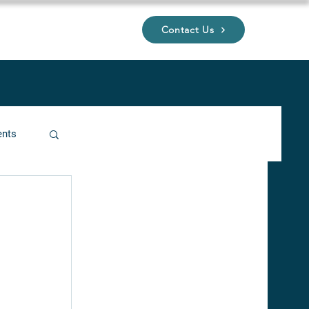
Contact Us
UP
ents
ucture