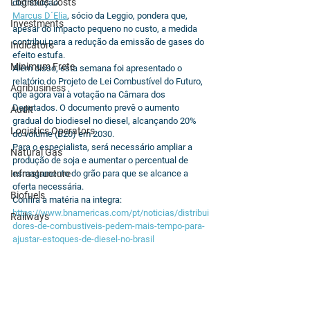
Logistics Costs
distribuição.
Marcus D´Elia
, sócio da Leggio, pondera que, 
Investments
apesar do impacto pequeno no custo, a medida 
contribui para a redução da emissão de gases do 
Indicators
efeito estufa.
Minimum Frete
Além disso, esta semana foi apresentado o 
relatório do Projeto de Lei Combustível do Futuro, 
Agribusiness
que agora vai à votação na Câmara dos 
Deputados. O documento prevê o aumento 
Audit
gradual do biodiesel no diesel, alcançando 20% 
Logistics Operators
do volume (B20) em 2030. 
Para o especialista, será necessário ampliar a 
Natural Gas
produção de soja e aumentar o percentual de 
Infrastructure
esmagamento do grão para que se alcance a 
oferta necessária.
Biofuels
Confira a matéria na integra: 
https://www.bnamericas.com/pt/noticias/distribui
Railways
dores-de-combustiveis-pedem-mais-tempo-para-
ajustar-estoques-de-diesel-no-brasil