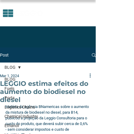
Post
BLOG
Mar 1, 2024
BLOG
LEGGIO estima efeitos do
Fuels
aumento do biodiesel no
Ports
diesel
Matéria da agência BNamericas sobre o aumento 
Logistics Chains
da mistura de biodiesel no diesel, para B14, 
Chemical Industry
publicou a projeção da Leggio Consultoria para o 
custo do produto, que deverá subir cerca de 0,6% 
Ethanol
- sem considerar impostos e custo de 