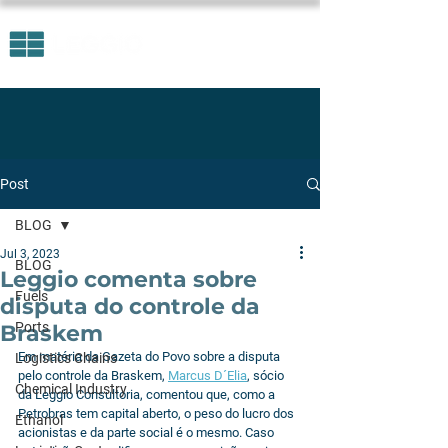
Post
BLOG
Jul 3, 2023
BLOG
Leggio comenta sobre
Fuels
disputa do controle da
Ports
Braskem
Em matéria da Gazeta do Povo sobre a disputa 
Logistics Chains
pelo controle da Braskem, 
Marcus D´Elia
, sócio 
Chemical Industry
da Leggio Consultoria, comentou que, como a 
Petrobras tem capital aberto, o peso do lucro dos 
Ethanol
acionistas e da parte social é o mesmo. Caso 