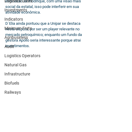
Logistics Costs
esta visão se modifique, com uma visão mais 
social da estatal, isso pode interferir em sua 
Investments
atividade econômica. 
Indicators
D´Elia ainda pontuou que a Unipar se destaca 
Minimum Frete
nesta disputa, por ser um player relevante no 
mercado petroquímico; enquanto um fundo da 
Agribusiness
gestora Apollo seria interessante porque atrai 
investimentos.
Audit
Logistics Operators
Natural Gas
Infrastructure
Biofuels
Railways