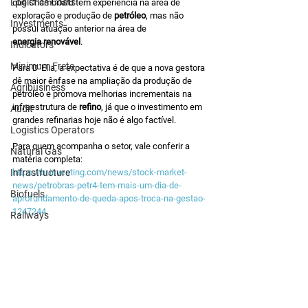
Logistics Costs
que Chambriard tem experiência na área de 
exploração e produção de 
petróleo
, mas não 
Investments
possui atuação anterior na área de 
energia renovável
.
Indicators
Minimum Frete
Para D´Elia, a expectativa é de que a nova gestora 
dê maior ênfase na ampliação da produção de 
Agribusiness
petróleo e promova melhorias incrementais na 
infraestrutura de 
refino
, já que o investimento em 
Audit
grandes refinarias hoje não é algo factível.
Logistics Operators
Para quem acompanha o setor, vale conferir a 
Natural Gas
matéria completa: 
Infrastructure
https://br.investing.com/news/stock-market-
news/petrobras-petr4-tem-mais-um-dia-de-
Biofuels
aprofundamento-de-queda-apos-troca-na-gestao-
1247244
Railways