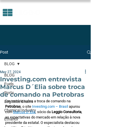
Post
BLOG
May 27, 2024
BLOG
Investing.com entrevista
Fuels
Marcus D´Elia sobre troca
Ports
de comando na Petrobras
Em matéria sobre a troca de comando na 
Logistics Chains
Petrobras
, o site 
Investing.com
 – Brasil
 apurou 
Chemical Industry
com 
Marcus D´Elia
, sócio da 
Leggio Consultoria
, 
as expectativas do mercado em relação à nova 
Ethanol
presidente da estatal. O especialista destacou 