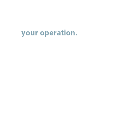
Let's talk about
your operation.
Fill out the form and our team will contact
you to understand how we can support the
evolution of your supply chain operations.