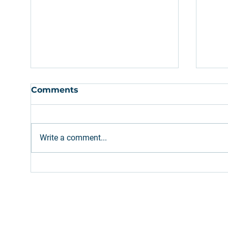
Comments
Write a comment...
Portos e Navios: D´Elia
Anál
fala sobre panorama
STB
atual do mercado de GNL
dos
hist