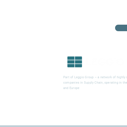
Part of Leggio Group – a network of highly 
companies in Supply Chain, operating in t
and Europe