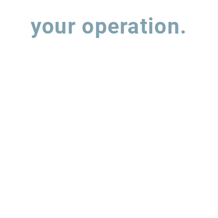
Let's talk about
your operation.
 out the form and our team will contact you to understand how w
support the evolution of your supply chain operations.