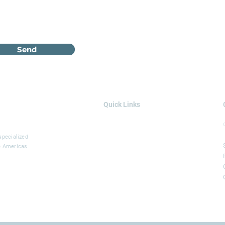
Send
Quick Links
AREAS OF EXPERTISE
SOLUTIONS
specialized
he Americas
SERVICES
PROJECTS
BLOG
LEGGIO GROUP