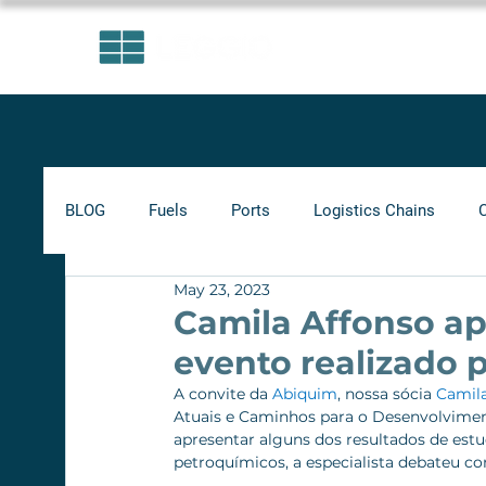
AREAS OF EXPERTISE
BLOG
Fuels
Ports
Logistics Chains
May 23, 2023
Indicators
Minimum Frete
Agribusiness
Camila Affonso a
evento realizado 
Biofuels
Railways
A convite da 
Abiquim
, nossa sócia 
Camila
Atuais e Caminhos para o Desenvolviment
apresentar alguns dos resultados de estu
petroquímicos, a especialista debateu com