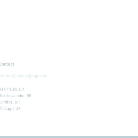
Contact
contact@leggiogroup.com
São Paulo, BR
Rio de Janeiro, BR
Curitiba, BR
Chicago, US