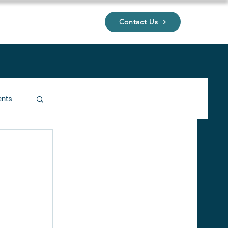
Contact Us
UP
ents
ucture