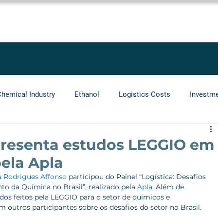
SOLUTIONS
SERVICES
PROJECTS
BLOG
LEGGIO GRO
Chemical Industry
Ethanol
Logistics Costs
Investm
Audit
Logistics Operators
Natural Gas
Infrastr
presenta estudos LEGGIO em
pela Apla
 Rodrigues Affonso
 participou do Painel “Logística: Desafios 
o da Química no Brasil”, realizado pela 
Apla
. Além de 
dos feitos pela LEGGIO para o setor de químicos e 
 outros participantes sobre os desafios do setor no Brasil.