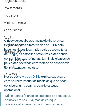
Logistics Costs
Investments
Indicators
Minimum Frete
Agribusiness
Audit
O risco de desabastecimento de diesel é real. 
Logistics Operators
Segundo aponta a matéria do site EPBR com 
base nos dados levantados pelos especialistas 
Natural Gas
da Leggio, os estoques brasileiros estão sendo 
consumidos e as refinarias, terminais e bases do 
Infrastructure
país estão operando com metade da capacidade 
Biofuels
de armazenagem ociosa.
Railways
Nosso sócio 
Marcus D´Elia
 explica que o país 
está no limite inferior da média do que se pode 
considerar uma boa margem de estoque 
operacional. 
Não estamos falando de estoques de segurança, 
como existe nos EUA, mas de estoque 
operacional, aquele formado para manter a 