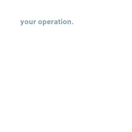
Let's talk about
your operation.
Fill out the form and our team will contact
you to understand how we can support the
evolution of your supply chain operations.