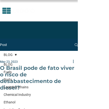
Post
BLOG
May 23, 2023
BLOG
O Brasil pode de fato viver
Fuels
o risco de
Ports
desabastecimento de
diesel?
Logistics Chains
Chemical Industry
Ethanol