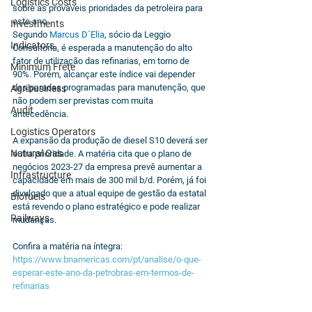
Logistics Costs
sobre as prováveis prioridades da petroleira para 
este ano. 
Investments
Segundo 
Marcus D´Elia
, sócio da Leggio 
Indicators
Consultoria, é esperada a manutenção do alto 
fator de utilização das refinarias, em torno de 
Minimum Frete
90%. Porém, alcançar este índice vai depender 
das paradas programadas para manutenção, que 
Agribusiness
não podem ser previstas com muita 
Audit
antecedência. 
Logistics Operators
A expansão da produção de diesel S10 deverá ser 
Natural Gas
outra prioridade. A matéria cita que o plano de 
negócios 2023-27 da empresa prevê aumentar a 
Infrastructure
capacidade em mais de 300 mil b/d. Porém, já foi 
divulgado que a atual equipe de gestão da estatal 
Biofuels
está revendo o plano estratégico e pode realizar 
Railways
mudanças.
Confira a matéria na íntegra: 
https://www.bnamericas.com/pt/analise/o-que-
esperar-este-ano-da-petrobras-em-termos-de-
refinarias