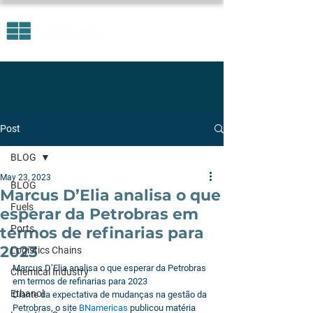
Post
BLOG
May 23, 2023
BLOG
Marcus D’Elia analisa o que
Fuels
esperar da Petrobras em
Ports
termos de refinarias para
2023
Logistics Chains
Marcus D’Elia analisa o que esperar da Petrobras 
Chemical Industry
em termos de refinarias para 2023
Ethanol
Diante da expectativa de mudanças na gestão da 
Petrobras, o site 
BNamericas 
publicou matéria 