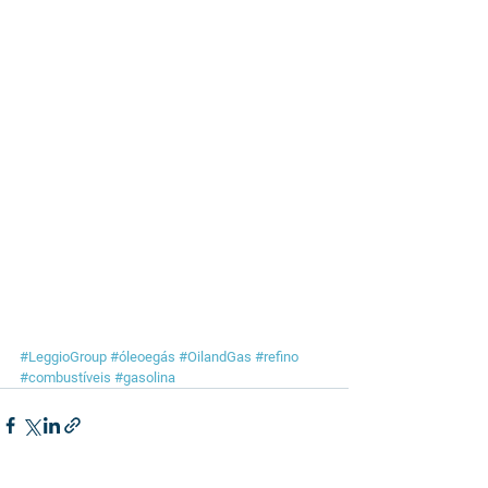
#LeggioGroup
#óleoegás
#OilandGas
#refino
#combustíveis
#gasolina