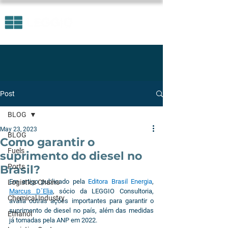
Post
BLOG
May 23, 2023
BLOG
Como garantir o
Fuels
suprimento do diesel no
Ports
Brasil?
Em artigo publicado pela 
Editora Brasil Energia
, 
Logistics Chains
Marcus D´Elia
, sócio da LEGGIO Consultoria, 
Chemical Industry
avalia outras ações importantes para garantir o 
suprimento de diesel no país, além das medidas 
Ethanol
já tomadas pela ANP em 2022.