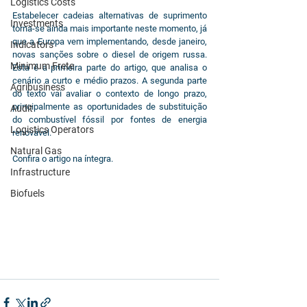
Logistics Costs
Estabelecer cadeias alternativas de suprimento 
Investments
torna-se ainda mais importante neste momento, já 
que a Europa vem implementando, desde janeiro, 
Indicators
novas sanções sobre o diesel de origem russa. 
Minimum Frete
Esta é a primeira parte do artigo, que analisa o 
cenário a curto e médio prazos. A segunda parte 
Agribusiness
do texto vai avaliar o contexto de longo prazo, 
principalmente as oportunidades de substituição 
Audit
do combustível fóssil por fontes de energia 
Logistics Operators
renovável.
Natural Gas
Confira o artigo na íntegra.
Infrastructure
Biofuels