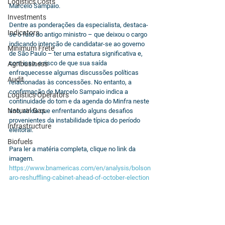
Logistics Costs
Marcelo Sampaio. 
Investments
Dentre as ponderações da especialista, destaca-
Indicators
se o fato do antigo ministro – que deixou o cargo 
indicando intenção de candidatar-se ao governo 
Minimum Frete
de São Paulo – ter uma estatura significativa e, 
com isso, o risco de que sua saída 
Agribusiness
enfraquecesse algumas discussões políticas 
Audit
relacionadas às concessões. No entanto, a 
confirmação de Marcelo Sampaio indica a 
Logistics Operators
continuidade do tom e da agenda do Minfra neste 
Natural Gas
ano, ainda que enfrentando alguns desafios 
provenientes da instabilidade típica do período 
Infrastructure
eleitoral.
Biofuels
Para ler a matéria completa, clique no link da 
imagem.
https://www.bnamericas.com/en/analysis/bolson
aro-reshuffling-cabinet-ahead-of-october-election