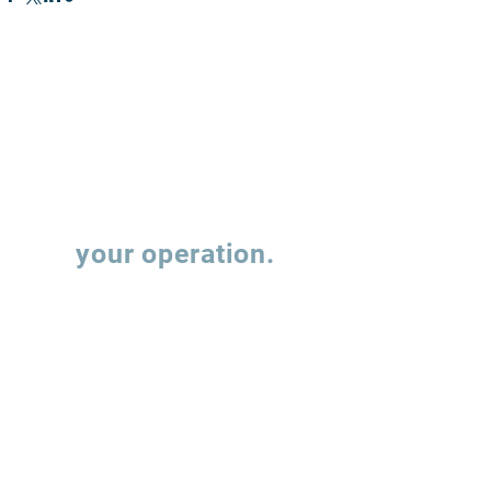
Let's talk about
your operation.
Fill out the form and our team will contact
you to understand how we can support the
evolution of your supply chain operations.