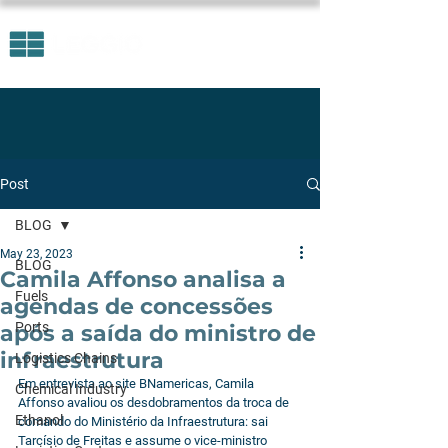
Post
BLOG
May 23, 2023
BLOG
Camila Affonso analisa a
Fuels
agendas de concessões
Ports
após a saída do ministro de
infraestrutura
Logistics Chains
Em entrevista ao site BNamericas, Camila 
Chemical Industry
Affonso avaliou os desdobramentos da troca de 
Ethanol
comando do Ministério da Infraestrutura: sai 
Tarcísio de Freitas e assume o vice-ministro 