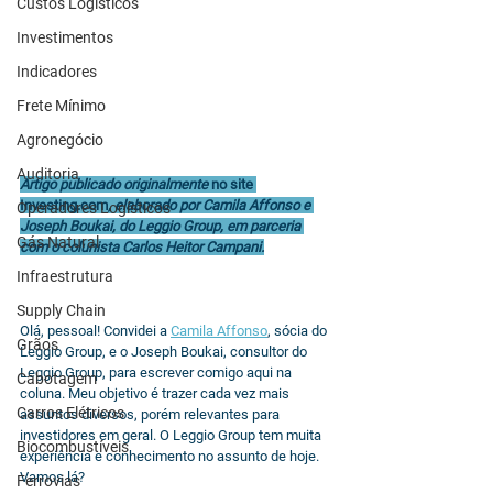
Custos Logísticos
Investimentos
Indicadores
Frete Mínimo
Agronegócio
Auditoria
Artigo publicado originalmente 
no site 
Investing.com
, elaborado por Camila Affonso e 
Operadores Logísticos
Joseph Boukai, do Leggio Group, em parceria 
Gás Natural
com o colunista Carlos Heitor Campani.
Infraestrutura
Supply Chain
Olá, pessoal! Convidei a 
Camila Affonso
, sócia do 
Grãos
Leggio Group, e o Joseph Boukai, consultor do 
Leggio Group, para escrever comigo aqui na 
Cabotagem
coluna. Meu objetivo é trazer cada vez mais 
Carros Elétricos
assuntos diversos, porém relevantes para 
investidores em geral. O Leggio Group tem muita 
Biocombustíveis
experiência e conhecimento no assunto de hoje. 
Vamos lá?
Ferrovias