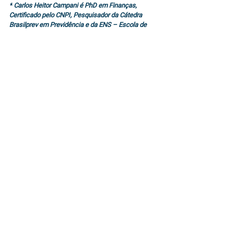
*
 Carlos Heitor Campani é PhD em Finanças, 
Certificado pelo CNPI, Pesquisador da Cátedra 
Brasilprev em Previdência e da ENS – Escola de 
Negócios e Seguros. Além disso, ele é Diretor 
Acadêmico da iluminus – Academia de Finanças 
e Sócio-Fundador da CHC Treinamento e 
Consultoria. 
* Camila Affonso é Sócia do Leggio Group, 
Diretora do Departamento de Infraestrutura da 
FIESP, Mestre em Finanças Corporativas pela 
Université de Bordeaux, Especialista em Finanças 
pelo COPPEAD/UFRJ, Engenheira de Produção e 
Matemática pela UFRJ.
*Joseph Boukai é Consultor do Leggio Group, 
Especialista em Finanças pelo COPPEAD/UFRJ e 
Engenheiro Químico pela PUC-RJ.
Link do artigo publicado no Investing: 
https://br.investing.com/analysis/voce-sabe-o-
que-e-um-fi-infra-conheca-esses-fundos-
totalmente-isentos-de-ir-200459339