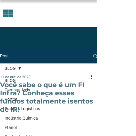
Post
BLOG
11 de out. de 2023
BLOG
Você sabe o que é um FI
Combustíveis
Infra? Conheça esses
Portos
fundos totalmente isentos
de IR!
Cadeias Logísticas
Indústria Química
Etanol