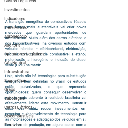
Custos Logísticos
Investimentos
Indicadores
A transição energética de combustíveis fósseis 
para fontes mais sustentáveis vai criar novos 
Frete Mínimo
mercados que guardam oportunidades de 
Agronegócio
investimento. Muito além dos carros elétricos e 
dos biocombustíveis, há diversos estudos com 
Auditoria
veículos híbridos – elétrico/etanol, elétrico/gás, 
Operadores Logísticos
veículos com células de combustível a etanol, 
motorização a hidrogênio e inclusão do diesel 
Gás Natural
verde (HVO) na matriz.
Infraestrutura
Hoje, ainda não há tecnologias para substituição 
Supply Chain
energética bem definidas no Brasil, os estudos 
estão pulverizados, o que representa 
Grãos
oportunidades: quem conseguir desenvolver o 
modelo mais aderente à realidade brasileira vai 
Cabotagem
efetivamente liderar este movimento. Construir 
Carros Elétricos
essa nova matriz requer investimentos em 
pesquisa e desenvolvimento de tecnologia para 
Biocombustíveis
as motorizações e adaptação dos veículos em si, 
Ferrovias
das linhas de produção, em alguns casos com a 