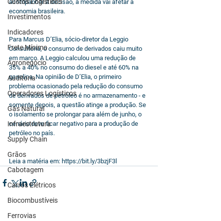
Custos Logísticos
acompanhar a decisão, a medida vai afetar a 
economia brasileira. 
Investimentos
Indicadores
Para Marcus D’Elia, sócio-diretor da Leggio 
Frete Mínimo
Consultoria, o consumo de derivados caiu muito 
em março. A Leggio calculou uma redução de 
Agronegócio
35% a 40% no consumo do diesel e até 60% na 
gasolina. Na opinião de D’Elia, o primeiro 
Auditoria
problema ocasionado pela redução do consumo 
Operadores Logísticos
de derivados de petróleo é no armazenamento - e 
somente depois, a questão atinge a produção. Se 
Gás Natural
o isolamento se prolongar para além de junho, o 
Infraestrutura
cenário deve ficar negativo para a produção de 
petróleo no país. 
Supply Chain
Grãos
Leia a matéria em: https://bit.ly/3bzjF3l
Cabotagem
Carros Elétricos
Biocombustíveis
Ferrovias