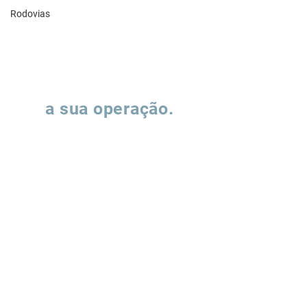
Rodovias
Vamos falar sobre
a sua operação.
Preencha o formulário e nossa equipe
entrará em contato para entender como
podemos apoiar a evolução de suas
operações de supply chain.