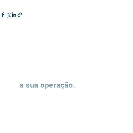
Vamos falar sobre
a sua operação.
Preencha o formulário e nossa equipe
entrará em contato para entender como
podemos apoiar a evolução de suas
operações de supply chain.