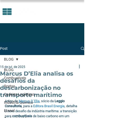
Post
BLOG
15 de jul. de 2025
BLOG
Marcus D’Elia analisa os
Combustíveis
desafios da
Portos
descarbonização no
transporte marítimo
Cadeias Logísticas
Artigo de 
Marcus D´Elia
, sócio da 
Leggio 
Indústria Química
Consultoria
, para a 
Editora Brasil Energia
, detalha 
Etanol
o novo desafio da indústria marítima: a transição 
para 
combustíveis
 de baixo carbono em um 