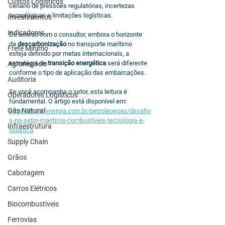
Custos Logísticos
cenário de pressões regulatórias, incertezas 
tecnológicas e limitações logísticas.
Investimentos
Indicadores
De acordo com o consultor, embora o horizonte 
da 
descarbonização
 no transporte marítimo 
Frete Mínimo
esteja definido por metas internacionais, a 
estratégia de 
transição energética
 será diferente 
Agronegócio
conforme o tipo de aplicação das embarcações.
Auditoria
Se você acompanha o setor, esta leitura é 
Operadores Logísticos
fundamental. O artigo está disponível em: 
Gás Natural
https://brasilenergia.com.br/petroleoegas/desafio
s-no-setor-maritimo-combustiveis-tecnologia-e-
Infraestrutura
logistica
Supply Chain
Grãos
Cabotagem
Carros Elétricos
Biocombustíveis
Ferrovias