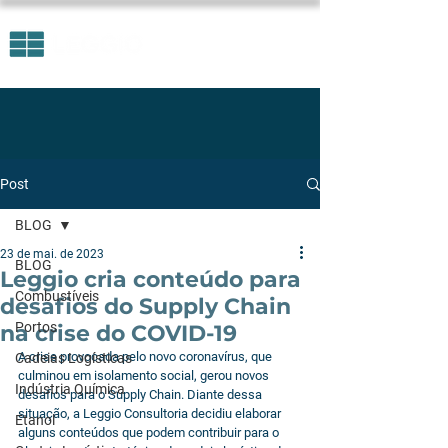
Post
BLOG
23 de mai. de 2023
BLOG
Leggio cria conteúdo para
Combustíveis
desafios do Supply Chain
Portos
na crise do COVID-19
A crise provocada pelo novo coronavírus, que 
Cadeias Logísticas
culminou em isolamento social, gerou novos 
Indústria Química
desafios para o Supply Chain. Diante dessa 
situação, a Leggio Consultoria decidiu elaborar 
Etanol
alguns conteúdos que podem contribuir para o 