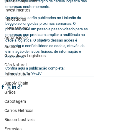
Custos Logísticos
planejamento estratégico da cadeia logística das 
empresas neste momento. 
Investimentos
Os materiais serão publicados no Linkedin da 
Indicadores
Leggio ao longo das próximas semanas. O 
Frete Mínimo
primeiro post é um passo a passo voltado para as 
empresas que precisam ampliar a resiliência na 
Agronegócio
cadeia logística. O objetivo dessas ações é 
aumentar a confiabilidade da cadeia, através da 
Auditoria
eliminação de riscos físicos, de informação e 
Operadores Logísticos
financeiros.
Gás Natural
Confira aqui a publicação completa: 
Infraestrutura
https://bit.ly/2xDYv4V
Supply Chain
Grãos
Cabotagem
Carros Elétricos
Biocombustíveis
Ferrovias