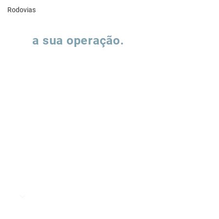
Rodovias
Vamos falar sobre
a sua operação.
Preencha o formulário e nossa equipe
entrará em contato para entender como
podemos apoiar a evolução de suas
operações de supply chain.