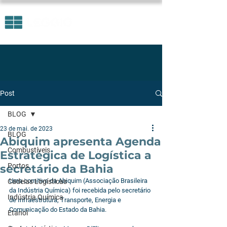
Post
BLOG
23 de mai. de 2023
BLOG
Abiquim apresenta Agenda
Combustíveis
Estratégica de Logística a
Portos
secretário da Bahia
Uma comitiva da Abiquim (Associação Brasileira 
Cadeias Logísticas
da Indústria Química) foi recebida pelo secretário 
Indústria Química
de Infraestrutura, Transporte, Energia e 
Comunicação do Estado da Bahia.
Etanol