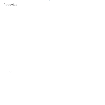
Rodovias
Preencha o formulário e nossa equipe
entrará em contato para entender como
podemos apoiar a evolução de suas
operações de supply chain.