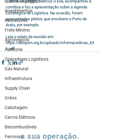
Custos Logísticos
O sócio da Leggio, Marcus D'Elia, acompanhou a 
comitiva e fez a apresentação sobre a Agenda 
Investimentos
Estratégica de Logística. Na ocasião, foram 
apresentados pleitos que envolvem o Porto de 
Indicadores
Aratu, por exemplo.
Frete Mínimo
Leia o relato da reunião em: 
Agronegócio
https://abiquim.org.br/uploads/informa/edicao_63
1.pdf
Auditoria
Operadores Logísticos
Gás Natural
Infraestrutura
Supply Chain
Grãos
Cabotagem
Carros Elétricos
Vamos falar sobre
Biocombustíveis
a sua operação.
Ferrovias