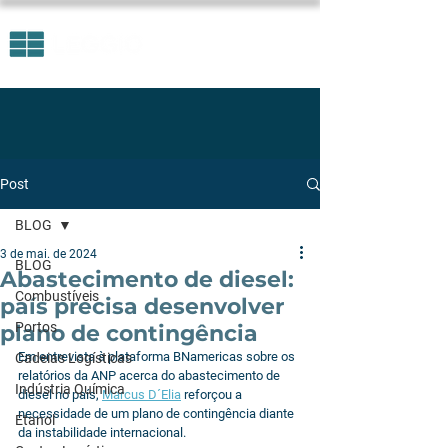
Post
BLOG
3 de mai. de 2024
BLOG
Abastecimento de diesel:
Combustíveis
país precisa desenvolver
Portos
plano de contingência
Em entrevista à plataforma BNamericas sobre os 
Cadeias Logísticas
relatórios da ANP acerca do abastecimento de 
Indústria Química
diesel no país, 
Marcus D´Elia
 reforçou a 
necessidade de um plano de contingência diante 
Etanol
da instabilidade internacional.