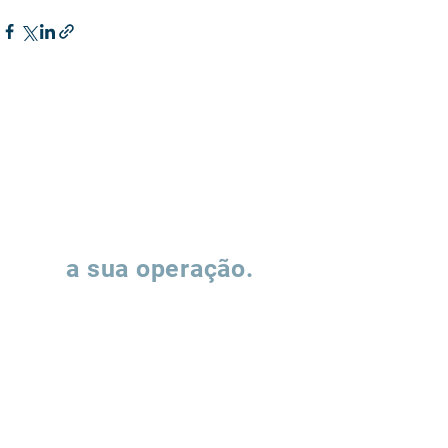
Vamos falar sobre
a sua operação.
Preencha o formulário e nossa equipe
entrará em contato para entender como
podemos apoiar a evolução de suas
operações de supply chain.