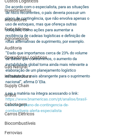
Custos Logísticos
De acordo com o especialista, para as situações 
Investimentos
de risco recorrentes, o país deveria possuir um 
plano de contingência, que não envolva apenas o 
Indicadores
uso de estoques, mas que ofereça outras 
Frete Mínimo
soluções, como ações para aumentar a 
resiliência de cadeias logísticas e definição de 
Agronegócio
rotas alternativas de suprimento, por exemplo.
Auditoria
“Dado que importamos cerca de 23% do volume 
Operadores Logísticos
de diesel que consumimos, o aumento da 
instabilidade global torna ainda mais relevante a 
Gás Natural
elaboração de um planejamento logístico 
Infraestrutura
estruturado e mais abrangente para o suprimento 
nacional”, afirma D´Elia.
Supply Chain
Leia a matéria na íntegra acessando o link: 
Grãos
https://www.bnamericas.com/pt/analise/brasil-
Cabotagem
carece-de-plano-de-contingencia-de-
combustiveis-alerta-especialista
Carros Elétricos
Biocombustíveis
Ferrovias