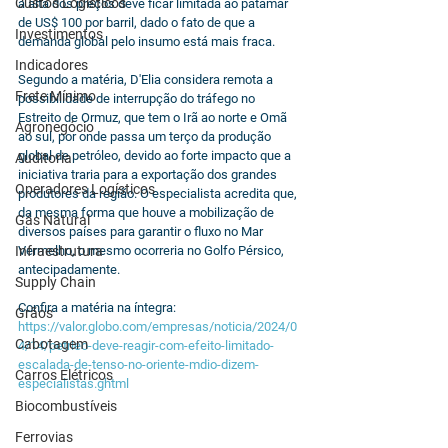
Custos Logísticos
a alta dos preços deve ficar limitada ao patamar 
de US$ 100 por barril, dado o fato de que a 
Investimentos
demanda global pelo insumo está mais fraca.
Indicadores
Segundo a matéria, D'Elia considera remota a 
Frete Mínimo
possibilidade de interrupção do tráfego no 
Estreito de Ormuz, que tem o Irã ao norte e Omã 
Agronegócio
ao sul, por onde passa um terço da produção 
global de petróleo, devido ao forte impacto que a 
Auditoria
iniciativa traria para a exportação dos grandes 
Operadores Logísticos
produtores da região. O especialista acredita que, 
da mesma forma que houve a mobilização de 
Gás Natural
diversos países para garantir o fluxo no Mar 
Infraestrutura
Vermelho, o mesmo ocorreria no Golfo Pérsico, 
antecipadamente.
Supply Chain
Confira a matéria na íntegra: 
Grãos
https://valor.globo.com/empresas/noticia/2024/0
Cabotagem
4/14/petrleo-deve-reagir-com-efeito-limitado-
escalada-de-tenso-no-oriente-mdio-dizem-
Carros Elétricos
especialistas.ghtml
Biocombustíveis
Ferrovias