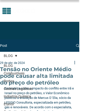
Post
BLOG
29 de abr. de 2024
BLOG
Tensão no Oriente Médio
Combustíveis
pode causar alta limitada
Portos
do preço do petróleo
Em matéria sobre o impacto do conflito entre Irã e 
Cadeias Logísticas
Israel no preço do petróleo, o Valor Econômico 
Indústria Química
publicou a avaliação de Marcus D´Elia, sócio da 
LEGGIO Consultoria, especializada em petróleo, 
Etanol
gás e renováveis. De acordo com o especialista, 