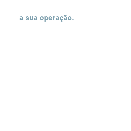
Vamos falar sobre
a sua operação.
Preencha o formulário e nossa equipe
entrará em contato para entender como
podemos apoiar a evolução de suas
operações de supply chain.