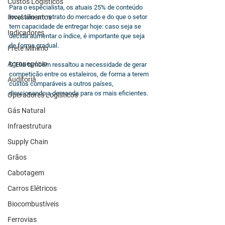
Custos Logísticos
Para o especialista, os atuais 25% de conteúdo 
Investimentos
local são um retrato do mercado e do que o setor 
tem capacidade de entregar hoje: caso seja se 
Indicadores
decida aumentar o índice, é importante que seja 
de forma gradual.
Frete Mínimo
Agronegócio
D´Elia também ressaltou a necessidade de gerar 
competição entre os estaleiros, de forma a terem 
Auditoria
custos comparáveis a outros países, 
direcionando a demanda para os mais eficientes.
Operadores Logísticos
Gás Natural
Infraestrutura
Supply Chain
Grãos
Cabotagem
Carros Elétricos
Biocombustíveis
Ferrovias