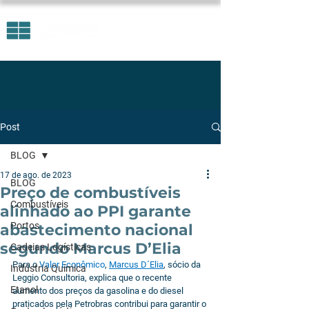
Post
BLOG
17 de ago. de 2023
BLOG
Preço de combustíveis
Combustíveis
alinhado ao PPI garante
Portos
abastecimento nacional
segundo Marcus D’Elia
Cadeias Logísticas
Para o 
Valor Econômico
, 
Marcus D´Elia
, sócio da 
Indústria Química
Leggio Consultoria, explica que o recente 
Etanol
aumento dos preços da gasolina e do diesel 
praticados pela Petrobras contribui para garantir o 