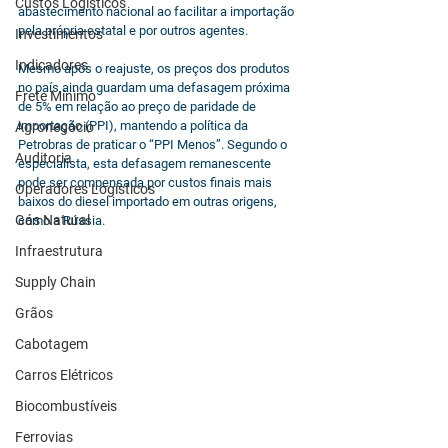
Custos Logísticos
abastecimento nacional ao facilitar a importação 
pela própria estatal e por outros agentes.
Investimentos
Indicadores
Mesmo após o reajuste, os preços dos produtos 
no país ainda guardam uma defasagem próxima 
Frete Mínimo
de 5% em relação ao preço de paridade de 
importação (PPI), mantendo a política da 
Agronegócio
Petrobras de praticar o “PPI Menos”. Segundo o 
Auditoria
especialista, esta defasagem remanescente 
pode ser compensada por custos finais mais 
Operadores Logísticos
baixos do diesel importado em outras origens, 
Gás Natural
como a Rússia.
Infraestrutura
Supply Chain
Grãos
Cabotagem
Carros Elétricos
Biocombustíveis
Ferrovias