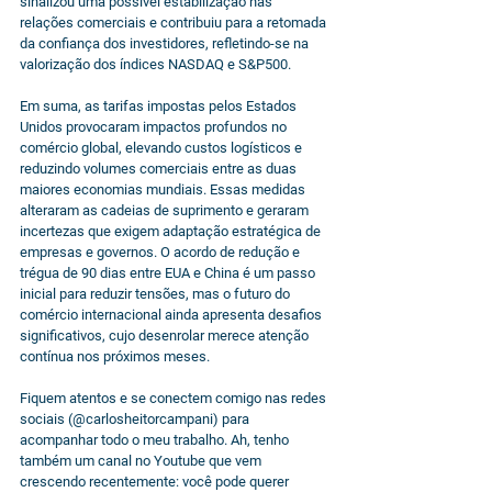
sinalizou uma possível estabilização nas 
relações comerciais e contribuiu para a retomada 
da confiança dos investidores, refletindo-se na 
valorização dos índices NASDAQ e S&P500.
Em suma, as tarifas impostas pelos Estados 
Unidos provocaram impactos profundos no 
comércio global, elevando custos logísticos e 
reduzindo volumes comerciais entre as duas 
maiores economias mundiais. Essas medidas 
alteraram as cadeias de suprimento e geraram 
incertezas que exigem adaptação estratégica de 
empresas e governos. O acordo de redução e 
trégua de 90 dias entre EUA e China é um passo 
inicial para reduzir tensões, mas o futuro do 
comércio internacional ainda apresenta desafios 
significativos, cujo desenrolar merece atenção 
contínua nos próximos meses.
Fiquem atentos e se conectem comigo nas redes 
sociais (@carlosheitorcampani) para 
acompanhar todo o meu trabalho. Ah, tenho 
também um canal no Youtube que vem 
crescendo recentemente: você pode querer 