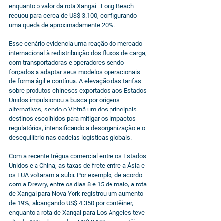
enquanto o valor da rota Xangai–Long Beach 
recuou para cerca de US$ 3.100, configurando 
uma queda de aproximadamente 20%.
Esse cenário evidencia uma reação do mercado 
internacional à redistribuição dos fluxos de carga, 
com transportadoras e operadores sendo 
forçados a adaptar seus modelos operacionais 
de forma ágil e contínua. A elevação das tarifas 
sobre produtos chineses exportados aos Estados 
Unidos impulsionou a busca por origens 
alternativas, sendo o Vietnã um dos principais 
destinos escolhidos para mitigar os impactos 
regulatórios, intensificando a desorganização e o 
desequilíbrio nas cadeias logísticas globais.
Com a recente trégua comercial entre os Estados 
Unidos e a China, as taxas de frete entre a Ásia e 
os EUA voltaram a subir. Por exemplo, de acordo 
com a Drewry, entre os dias 8 e 15 de maio, a rota 
de Xangai para Nova York registrou um aumento 
de 19%, alcançando US$ 4.350 por contêiner, 
enquanto a rota de Xangai para Los Angeles teve 