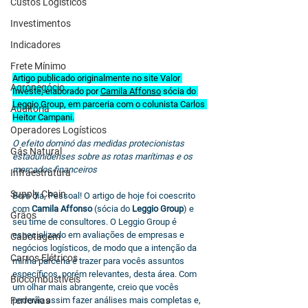
Custos Logísticos
Investimentos
Indicadores
Frete Mínimo
Artigo publicado originalmente no site Valor 
Agronegócio
Investe, elaborado por 
Camila Affonso
 sócia do 
Leggio Group, em parceria com o colunista Carlos 
Auditoria
Heitor Campani.
Operadores Logísticos
O efeito dominó das medidas protecionistas 
Gás Natural
estadunidenses sobre as rotas marítimas e os 
mercados financeiros
Infraestrutura
Supply Chain
Bom dia, Pessoal! O artigo de hoje foi coescrito 
com 
Camila Affonso
 (sócia do 
Leggio Group
) e 
Grãos
seu time de consultores. O Leggio Group é 
especializado em avaliações de empresas e 
Cabotagem
negócios logísticos, de modo que a intenção da 
Carros Elétricos
minha parceria é trazer para vocês assuntos 
específicos, porém relevantes, desta área. Com 
Biocombustíveis
um olhar mais abrangente, creio que vocês 
Ferrovias
poderão assim fazer análises mais completas e, 