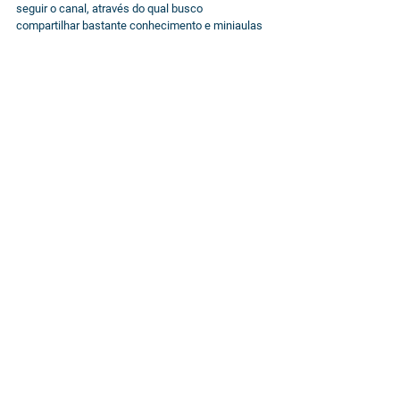
seguir o canal, através do qual busco 
compartilhar bastante conhecimento e miniaulas 
para contribuir positivamente com a jornada de 
investimentos de vocês.
Ver tudo
Posts Relacionados