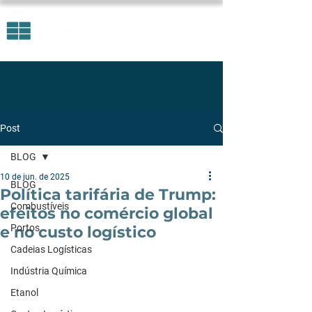
Post
BLOG
10 de jun. de 2025
BLOG
Política tarifária de Trump:
Combustíveis
efeitos no comércio global
Portos
e no custo logístico
Cadeias Logísticas
Indústria Química
Etanol