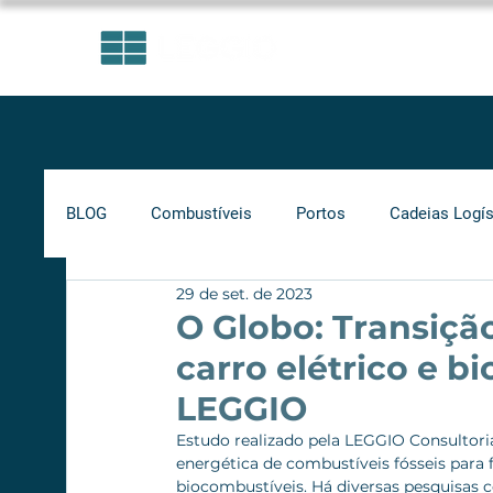
ÁREAS DE ATUAÇÃO
BLOG
Combustíveis
Portos
Cadeias Logís
29 de set. de 2023
Investimentos
Indicadores
Frete Mínimo
O Globo: Transiçã
carro elétrico e 
Gás Natural
Infraestrutura
Supply Chain
LEGGIO
Estudo realizado pela LEGGIO Consultoria
energética de combustíveis fósseis para f
Ferrovias
Rodovias
biocombustíveis. Há diversas pesquisas com