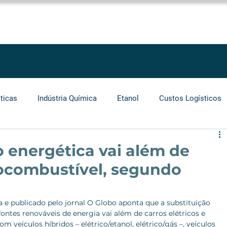
SOLUÇÕES
SERVIÇOS
PROJETOS
BLOG
LEGGIO GROU
ticas
Indústria Química
Etanol
Custos Logísticos
Agronegócio
Auditoria
Operadores Logísticos
o energética vai além de
biocombustível, segundo
Grãos
Cabotagem
Carros Elétricos
Biocombust
 e publicado pelo jornal O Globo aponta que a substituição 
ontes renováveis de energia vai além de carros elétricos e 
 veículos híbridos – elétrico/etanol, elétrico/gás –, veículos 