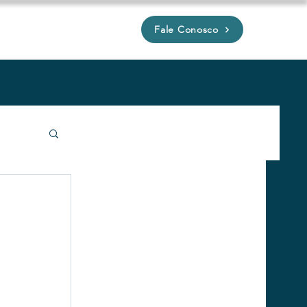
Fale Conosco
P
íveis