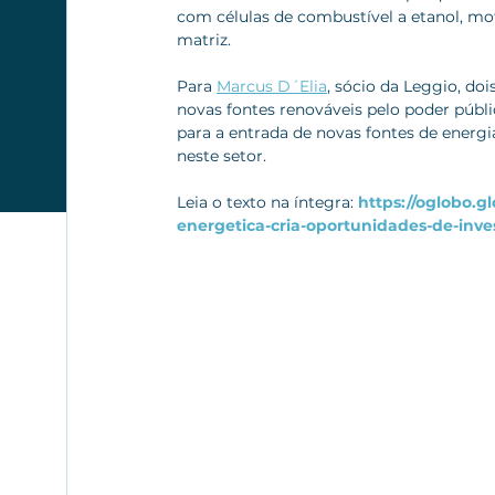
com células de combustível a etanol, mot
matriz. 
Para 
Marcus D´Elia
, sócio da Leggio, do
novas fontes renováveis pelo poder públi
para a entrada de novas fontes de ener
neste setor.
Leia o texto na íntegra: 
https://oglobo.g
energetica-cria-oportunidades-de-inv