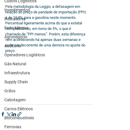
Custos Logísticos
Pela metodologia da Leggio, a defasagem em 
Investimentos
relação ao preço de paridade de importação (PPI) 
é de 10,8% para a gasolina neste momento. 
Indicadores
Percentual ligeiramente acima do que a estatal 
Frete Mínimo
vem praticando, em torno de 5%, o que é 
chamado de “PPI menos”. Porém, esta diferença 
Agronegócio
vem acontecendo há apenas duas semanas e 
pode ser decorrente de uma demora no ajuste do 
Auditoria
preço.
Operadores Logísticos
Gás Natural
Infraestrutura
Supply Chain
Grãos
Cabotagem
Carros Elétricos
Biocombustíveis
Ferrovias