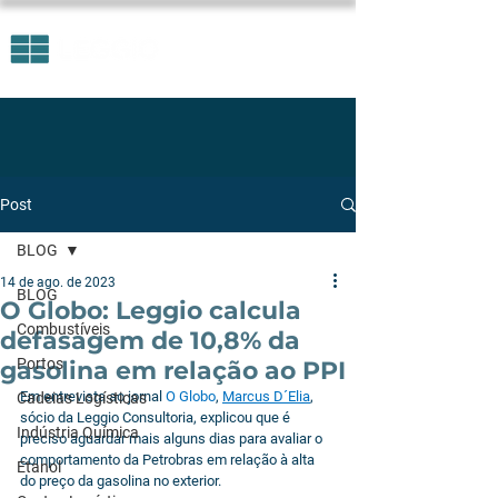
Post
BLOG
14 de ago. de 2023
BLOG
O Globo: Leggio calcula
Combustíveis
defasagem de 10,8% da
Portos
gasolina em relação ao PPI
Em entrevista ao jornal 
O Globo
, 
Marcus D´Elia
, 
Cadeias Logísticas
sócio da Leggio Consultoria, explicou que é 
Indústria Química
preciso aguardar mais alguns dias para avaliar o 
comportamento da Petrobras em relação à alta 
Etanol
do preço da gasolina no exterior.