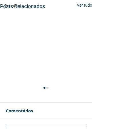
Ver tudo
Posts Relacionados
Rodovias
Comentários